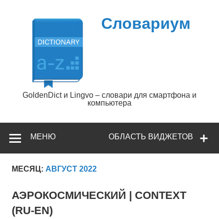
Перейти
к
содержимому
Словариум
GoldenDict и Lingvo – словари для смартфона и
компьютера
МЕНЮ
ОБЛАСТЬ ВИДЖЕТОВ
МЕСЯЦ:
АВГУСТ 2022
АЭРОКОСМИЧЕСКИЙ | CONTEXT
(RU-EN)