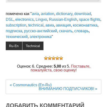
помечено как "
avia
,
aviation
,
dictionary
,
download
,
DSL
,
electronics
,
Lingvo
,
Russian-English
,
space flights
,
subscription
,
technical
,
авиа
,
авиация
,
космонавтика
,
подписка
,
русско-английский
,
скачать
,
словарь
,
технический
,
электроника
"
Ru-En
Technical
Оценок: 6. Среднее:
5,00
из 5.
Поставьте,
пожалуйста, свою оценку!
Навигация
« Cosmonautics (En-Ru)
по
ВНИМАНИЮ ПОДПИСЧИКОВ! »
записям
ДОБАВИТЬ КОММЕНТАРИЙ