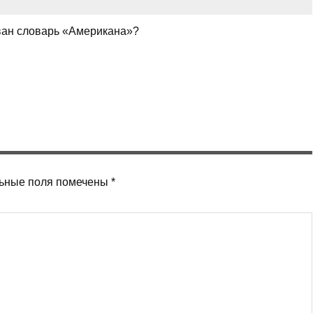
ован словарь «Американа»?
ьные поля помечены
*