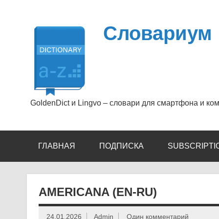
Перейти
к
содержимому
Словариум
GoldenDict и Lingvo – словари для смартфона и ко
ГЛАВНАЯ
ПОДПИСКА
SUBSCRIPTI
AMERICANA (EN-RU)
24.01.2026
Admin
Один комментарий