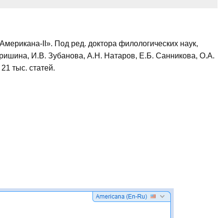
мерикана-II». Под ред. доктора филологических наук,
ришина, И.В. Зубанова, А.Н. Натаров, Е.Б. Санникова, О.А.
21 тыс. статей.