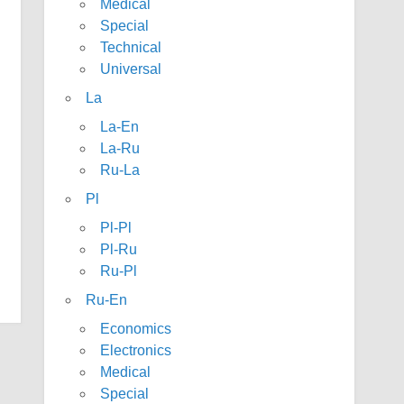
Medical
Special
Technical
Universal
La
La-En
La-Ru
Ru-La
Pl
Pl-Pl
Pl-Ru
Ru-Pl
Ru-En
Economics
Electronics
Medical
Special