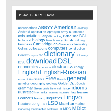
ИСКАТЬ ПО МЕТКАМ
American
ABBYY
abbreviations
anatomy
Android
army
application
Apresyan
automobile
aviation
BGL
avia
Babylon
Belarusian
banking
biology
biological
British
building
biotechnology
Cambridge
business
chemistry
CD
Chambers
computers
Collins
collocations
construction
dictionary
Context
dic
corpus
diplomacy
DSL
download
DJVU
electronics
economics
energy
education
English-Russian
English
general
Free
finance
errors
fiction
French
GoldenDict
geography
genetics
geology
Google
idioms
grammar
history
Green
guide
historical
illustrated
law
learner
informatics
Internet
Intonation
Lingvo
Learner's
linguistics
learning
LSD
Longman
literature
Macmillan
marine
MDict
MDD
marketing
mathematics
McGraw-Hill