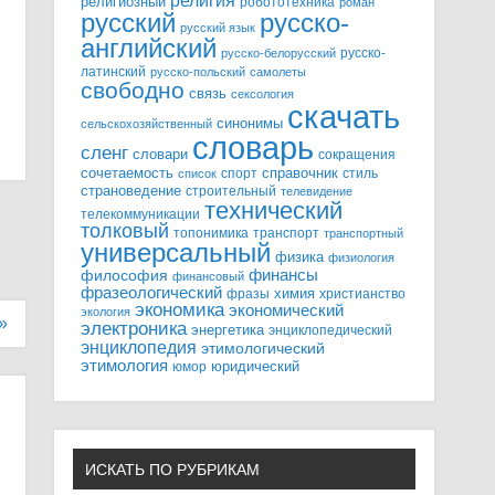
религия
религиозный
робототехника
роман
русский
русско-
русский язык
английский
русско-
русско-белорусский
латинский
русско-польский
самолеты
свободно
связь
сексология
скачать
синонимы
сельскохозяйственный
словарь
сленг
словари
сокращения
справочник
сочетаемость
спорт
стиль
список
страноведение
строительный
телевидение
технический
телекоммуникации
толковый
топонимика
транспорт
транспортный
универсальный
физика
физиология
финансы
философия
финансовый
фразеологический
химия
фразы
христианство
экономика
экономический
экология
»
электроника
энергетика
энциклопедический
энциклопедия
этимологический
этимология
юридический
юмор
ИСКАТЬ ПО РУБРИКАМ