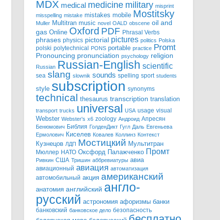
MDX
military
medicine
medical
misprint
Mostitsky
mistakes
mobile
misspelling
mistake
Multitran
oil and
music
Muller
novel
OALD
obscene
Oxford
PDF
gas
Online
Phrasal Verbs
pictures
pictorial
phrases
physics
politics
Polska
Promt
polski
polytechnical
portable
PONS
practice
pronunciation
Pronouncing
religion
psychology
Russian-English
scientific
Russian
slang
sounds
sea
spelling
sport
slownik
students
subscription
style
synonyms
technical
transcription
thesaurus
translation
universal
usage
visual
transport
trucks
USA
Webster
zoology
Апресян
Webster's
x6
Андроид
Библия
Бенюмович
ГолденДикт
Гугл
Даль
Евгеньева
Киселев
Ермолович
Ковалев
Коллинз
Контекст
Мостицкий
Мультитран
Кузнецов
ЛДП
Промт
Мюллер
НАТО
Оксфорд
Палажченко
авиа
США
Ривкин
Тришин
аббревиатуры
авиация
авиационный
автоматизация
американский
акция
автомобильный
англо-
английский
анатомия
русский
астрономия
афоризмы
банки
банковский
безопасность
банковское дело
бесплатно