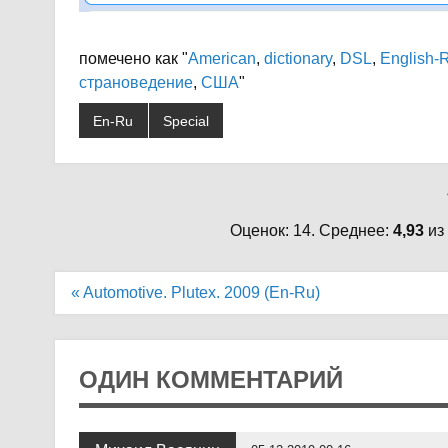
помечено как "
American
,
dictionary
,
DSL
,
English-
страноведение
,
США
"
En-Ru
Special
Оценок: 14. Среднее:
4,93
из
Навигация
« Automotive. Plutex. 2009 (En-Ru)
по
записям
ОДИН КОММЕНТАРИЙ