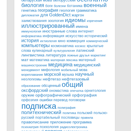
белорусский
беларуская мова
военный
биология
боги
ботаника
болезни
география
генетика
грамматика
геология
для GoldenDict
жаргон
дипломатия
идиомы
зоология
заимствования
изречения
иллюстрированный
имена
иностранные слова
интернет
иммунология
информация
искусство
исторический
информатика
история
кино
коммерция
ихтиология
коммерческий
компьютеры
космонавтика
крылатые
космос
слова
кулинарный
латинский
культурология
лингвистика
литература
ложные друзья
маркетинг
мат
математика
матерный
матерная лексика
медицина
медицинский
машиностроение
мифология
мова
менеджмент
мобильный
научный
морской
музыка
мореплавание
нефтегазовый
нефтегаз
неологизмы
общий
обсценный
образование
оксфордский
ономастика
орнитология
опечатка
орфографический
оружие
орфография
орфоэпия
ошибки
перевод
поговорки
подписка
полиграфия
политехнический
польский
польско-
политика
русский
портабельный
пословицы
правила
правописание
приложение
программа
психология
психиатрия
радиоэлектроника