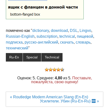
помечено как "
dictionary
,
download
,
DSL
,
Lingvo
,
Russian-English
,
subscription
,
technical
,
пищевой
,
подписка
,
русско-английский
,
скачать
,
словарь
,
технический
"
Ru-En
Special
Technical
Оценок: 5. Среднее:
4,80
из 5.
Поставьте,
пожалуйста, свою оценку!
Навигация
« Routledge Modern American Slang (En-En)
по
Усилители. Убин (Ru-En-Ru)
»
записям