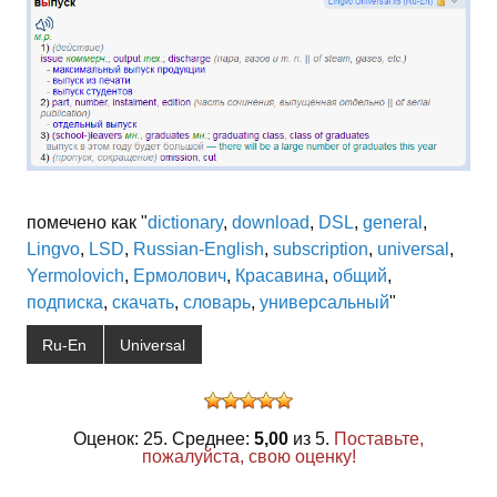
помечено как "
dictionary
,
download
,
DSL
,
general
,
Lingvo
,
LSD
,
Russian-English
,
subscription
,
universal
,
Yermolovich
,
Ермолович
,
Красавина
,
общий
,
подписка
,
скачать
,
словарь
,
универсальный
"
Ru-En
Universal
Оценок: 25. Среднее:
5,00
из 5.
Поставьте,
пожалуйста, свою оценку!