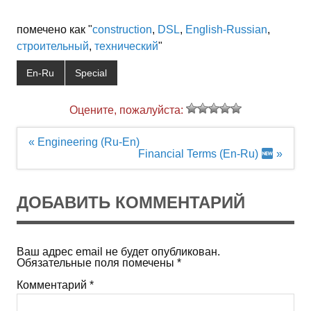
помечено как "
construction
,
DSL
,
English-Russian
,
строительный
,
технический
"
En-Ru
Special
Оцените, пожалуйста:
Навигация
« Engineering (Ru-En)
по
Financial Terms (En-Ru)
»
записям
ДОБАВИТЬ КОММЕНТАРИЙ
Ваш адрес email не будет опубликован.
Обязательные поля помечены
*
Комментарий
*