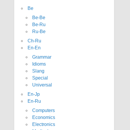
Be
Be-Be
Be-Ru
Ru-Be
Ch-Ru
En-En
Grammar
Idioms
Slang
Special
Universal
En-Jp
En-Ru
Computers
Economics
Electronics