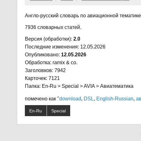
Англо-русский словарь по авиационной тематик
7936 словарных статей.
Версия (обработки):
2.0
Последние изменения: 12.05.2026
Опубликовано:
12.05.2026
Обработка: ramix & co.
Заголовков: 7942
Карточек: 7121
Папка: En-Ru > Special > AVIA > Авиатематика
помечено как "
download
,
DSL
,
English-Russian
,
а
En-Ru
Special