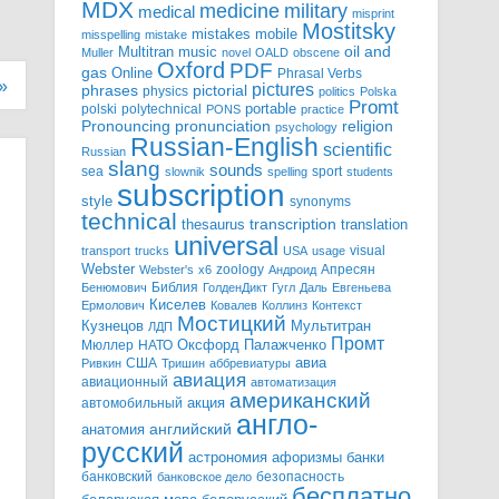
MDX
military
medicine
medical
misprint
Mostitsky
mobile
mistakes
misspelling
mistake
Multitran
oil and
music
Muller
novel
OALD
obscene
Oxford
PDF
gas
Online
Phrasal Verbs
»
pictures
pictorial
phrases
physics
politics
Polska
Promt
polski
polytechnical
portable
PONS
practice
pronunciation
Pronouncing
religion
psychology
Russian-English
scientific
Russian
slang
sounds
sea
sport
slownik
spelling
students
subscription
style
synonyms
technical
transcription
thesaurus
translation
universal
visual
transport
trucks
USA
usage
Webster
zoology
Апресян
Webster's
x6
Андроид
Библия
Бенюмович
ГолденДикт
Гугл
Даль
Евгеньева
Киселев
Ермолович
Ковалев
Коллинз
Контекст
Мостицкий
Мультитран
Кузнецов
ЛДП
Промт
Мюллер
НАТО
Оксфорд
Палажченко
авиа
США
Ривкин
Тришин
аббревиатуры
авиация
авиационный
автоматизация
американский
акция
автомобильный
англо-
английский
анатомия
русский
астрономия
афоризмы
банки
банковский
безопасность
банковское дело
бесплатно