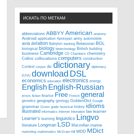
ИСКАТЬ ПО МЕТКАМ
American
ABBYY
abbreviations
anatomy
Android
army
application
Apresyan
automobile
aviation
BGL
avia
Babylon
Belarusian
banking
biology
biological
British
building
biotechnology
Cambridge
business
chemistry
CD
Chambers
computers
Collins
collocations
construction
dictionary
Context
dic
corpus
diplomacy
DSL
download
DJVU
electronics
economics
energy
education
English-Russian
English
general
Free
finance
errors
fiction
French
GoldenDict
geography
genetics
geology
Google
idioms
grammar
history
Green
guide
historical
illustrated
law
learner
informatics
Internet
Intonation
Lingvo
Learner's
linguistics
learning
LSD
Longman
literature
Macmillan
marine
MDict
MDD
marketing
mathematics
McGraw-Hill