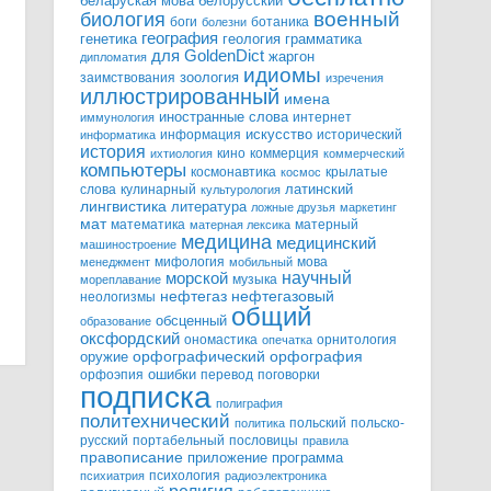
белорусский
беларуская мова
военный
биология
боги
ботаника
болезни
география
генетика
грамматика
геология
для GoldenDict
жаргон
дипломатия
идиомы
зоология
заимствования
изречения
иллюстрированный
имена
иностранные слова
интернет
иммунология
информация
искусство
исторический
информатика
история
кино
коммерция
ихтиология
коммерческий
компьютеры
космонавтика
крылатые
космос
слова
кулинарный
латинский
культурология
лингвистика
литература
ложные друзья
маркетинг
мат
математика
матерный
матерная лексика
медицина
медицинский
машиностроение
мифология
мова
менеджмент
мобильный
научный
морской
музыка
мореплавание
нефтегазовый
нефтегаз
неологизмы
общий
обсценный
образование
оксфордский
ономастика
орнитология
опечатка
орфографический
оружие
орфография
орфоэпия
ошибки
перевод
поговорки
подписка
полиграфия
политехнический
польский
польско-
политика
русский
портабельный
пословицы
правила
правописание
приложение
программа
психология
психиатрия
радиоэлектроника