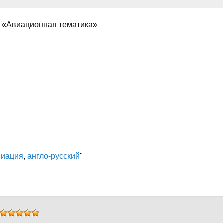
е «Авиационная тематика»
виация
,
англо-русский
"