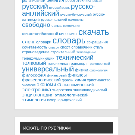
религия
религиозный
робототехника
роман
русский
русско-
русский язык
английский
русско-
русско-белорусский
латинский
русско-польский
самолеты
свободно
связь
сексология
скачать
синонимы
сельскохозяйственный
словарь
сленг
словари
сокращения
справочник
сочетаемость
спорт
стиль
список
страноведение
строительный
телевидение
технический
телекоммуникации
толковый
топонимика
транспорт
транспортный
универсальный
физика
физиология
финансы
философия
финансовый
фразеологический
химия
фразы
христианство
экономика
экономический
экология
электроника
энергетика
энциклопедический
энциклопедия
этимологический
этимология
юридический
юмор
ИСКАТЬ ПО РУБРИКАМ