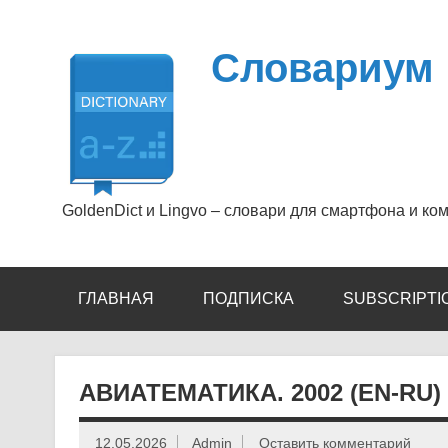
Перейти
к
содержимому
Словариум
GoldenDict и Lingvo – словари для смартфона и ко
ГЛАВНАЯ
ПОДПИСКА
SUBSCRIPTI
АВИАТЕМАТИКА. 2002 (EN-RU)
12.05.2026
Admin
Оставить комментарий