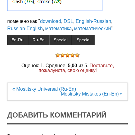
помечено как "
download
,
DSL
,
English-Russian
,
Russian-English
,
математика
,
математический
"
En-Ru
Ru-En
Special
Special
Оценок: 1. Среднее:
5,00
из 5.
Поставьте,
пожалуйста, свою оценку!
Навигация
« Mostitsky Universal (Ru-En)
по
Mostitsky Mistakes (En-En) »
записям
ДОБАВИТЬ КОММЕНТАРИЙ