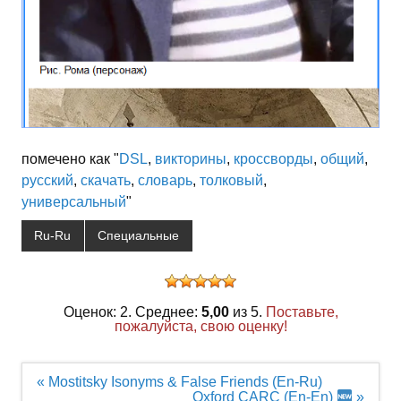
помечено как "
DSL
,
викторины
,
кроссворды
,
общий
,
русский
,
скачать
,
словарь
,
толковый
,
универсальный
"
Ru-Ru
Специальные
Оценок: 2. Среднее:
5,00
из 5.
Поставьте,
пожалуйста, свою оценку!
Навигация
« Mostitsky Isonyms & False Friends (En-Ru)
по
Oxford CARC (En-En)
»