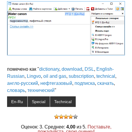
помечено как "
dictionary
,
download
,
DSL
,
English-
Russian
,
Lingvo
,
oil and gas
,
subscription
,
technical
,
англо-русский
,
нефтегазовый
,
подписка
,
скачать
,
словарь
,
технический
"
En-Ru
Special
Technical
Оценок: 3. Среднее:
4,00
из 5.
Поставьте,
пожалуйста, свою оценку!