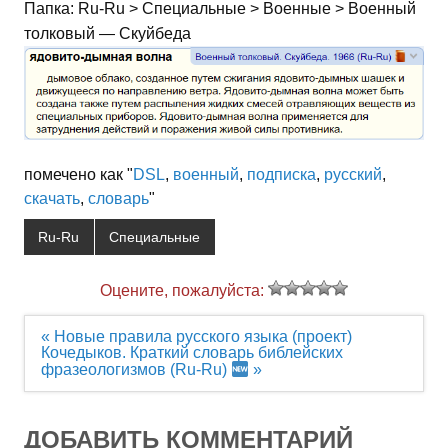
Папка: Ru-Ru > Специальные > Военные > Военный
толковый — Скуйбеда
помечено как "
DSL
,
военный
,
подписка
,
русский
,
скачать
,
словарь
"
Ru-Ru
Специальные
Оцените, пожалуйста:
Навигация
« Новые правила русского языка (проект)
по
Кочедыков. Краткий словарь библейских
записям
фразеологизмов (Ru-Ru)
»
ДОБАВИТЬ КОММЕНТАРИЙ