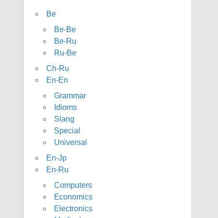
Be
Be-Be
Be-Ru
Ru-Be
Ch-Ru
En-En
Grammar
Idioms
Slang
Special
Universal
En-Jp
En-Ru
Computers
Economics
Electronics