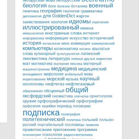
белорусский
беларуская мова
военный
биология
боги
ботаника
болезни
география
генетика
грамматика
геология
для GoldenDict
жаргон
дипломатия
идиомы
зоология
заимствования
изречения
иллюстрированный
имена
иностранные слова
интернет
иммунология
информация
искусство
исторический
информатика
история
кино
коммерция
ихтиология
коммерческий
компьютеры
космонавтика
крылатые
космос
слова
кулинарный
латинский
культурология
лингвистика
литература
ложные друзья
маркетинг
мат
математика
матерный
матерная лексика
медицина
медицинский
машиностроение
мифология
мова
менеджмент
мобильный
научный
морской
музыка
мореплавание
нефтегазовый
нефтегаз
неологизмы
общий
обсценный
образование
оксфордский
ономастика
орнитология
опечатка
орфографический
оружие
орфография
орфоэпия
ошибки
перевод
поговорки
подписка
полиграфия
политехнический
польский
польско-
политика
русский
портабельный
пословицы
правила
правописание
приложение
программа
психология
психиатрия
радиоэлектроника