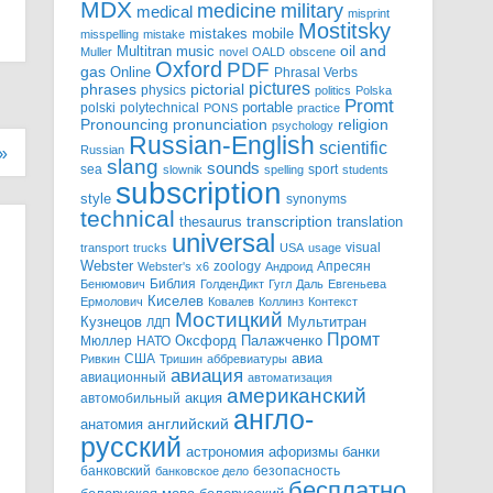
MDX
military
medicine
medical
misprint
Mostitsky
mobile
mistakes
misspelling
mistake
Multitran
oil and
music
Muller
novel
OALD
obscene
Oxford
PDF
gas
Online
Phrasal Verbs
pictures
pictorial
phrases
physics
politics
Polska
Promt
polski
polytechnical
portable
PONS
practice
pronunciation
Pronouncing
religion
psychology
Russian-English
scientific
Russian
»
slang
sounds
sea
sport
slownik
spelling
students
subscription
style
synonyms
technical
transcription
thesaurus
translation
universal
visual
transport
trucks
USA
usage
Webster
zoology
Апресян
Webster's
x6
Андроид
Библия
Бенюмович
ГолденДикт
Гугл
Даль
Евгеньева
Киселев
Ермолович
Ковалев
Коллинз
Контекст
Мостицкий
Мультитран
Кузнецов
ЛДП
Промт
Мюллер
НАТО
Оксфорд
Палажченко
авиа
США
Ривкин
Тришин
аббревиатуры
авиация
авиационный
автоматизация
американский
акция
автомобильный
англо-
английский
анатомия
русский
астрономия
афоризмы
банки
банковский
безопасность
банковское дело
бесплатно