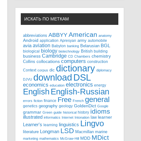
ИСКАТЬ ПО МЕТКАМ
American
ABBYY
abbreviations
anatomy
Android
army
application
Apresyan
automobile
aviation
BGL
avia
Babylon
Belarusian
banking
biology
biological
British
building
biotechnology
Cambridge
business
chemistry
CD
Chambers
computers
Collins
collocations
construction
dictionary
Context
dic
corpus
diplomacy
DSL
download
DJVU
electronics
economics
energy
education
English-Russian
English
general
Free
finance
errors
fiction
French
GoldenDict
geography
genetics
geology
Google
idioms
grammar
history
Green
guide
historical
illustrated
law
learner
informatics
Internet
Intonation
Lingvo
Learner's
linguistics
learning
LSD
Longman
literature
Macmillan
marine
MDict
MDD
marketing
mathematics
McGraw-Hill