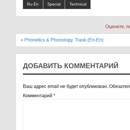
Ru-En
Special
Technical
Оцените, п
Навигация
« Phonetics & Phonology. Trask (En-En)
по
записям
ДОБАВИТЬ КОММЕНТАРИЙ
Ваш адрес email не будет опубликован.
Обязател
Комментарий
*