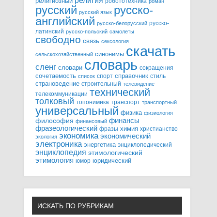
религия
религиозный
робототехника
роман
русский
русско-
русский язык
английский
русско-
русско-белорусский
латинский
русско-польский
самолеты
свободно
связь
сексология
скачать
синонимы
сельскохозяйственный
словарь
сленг
словари
сокращения
справочник
сочетаемость
спорт
стиль
список
страноведение
строительный
телевидение
технический
телекоммуникации
толковый
топонимика
транспорт
транспортный
универсальный
физика
физиология
финансы
философия
финансовый
фразеологический
химия
фразы
христианство
экономика
экономический
экология
электроника
энергетика
энциклопедический
энциклопедия
этимологический
этимология
юридический
юмор
ИСКАТЬ ПО РУБРИКАМ