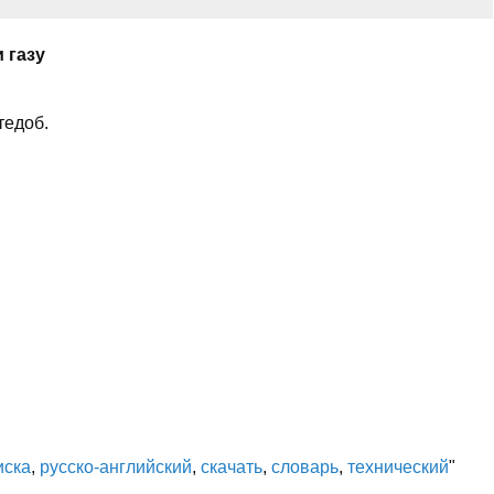
 газу
тедоб.
иска
,
русско-английский
,
скачать
,
словарь
,
технический
"