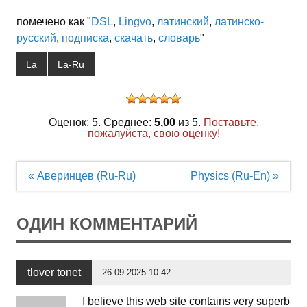
помечено как "
DSL
,
Lingvo
,
латинский
,
латинско-
русский
,
подписка
,
скачать
,
словарь
"
La
La-Ru
Оценок: 5. Среднее:
5,00
из 5.
Поставьте,
пожалуйста, свою оценку!
Навигация
« Аверинцев (Ru-Ru)
Physics (Ru-En) »
по
записям
ОДИН КОММЕНТАРИЙ
tlover tonet
26.09.2025 10:42
I believe this web site contains very superb