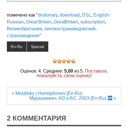
помечено как "
dictionary
,
download
,
DSL
,
English-
Russian
,
Great Britain
,
GreatBritain
,
subscription
,
Великобритания
,
лингвострановедческий
,
страноведение
"
En-Ru
Special
Оценок: 4. Среднее:
5,00
из 5.
Поставьте,
пожалуйста, свою оценку!
Навигация
« Mostitsky | Homophones (En-Ru)
по
Мурашкевич. АО и БС. 2003 (En-Ru)
»
записям
2 КОММЕНТАРИЯ