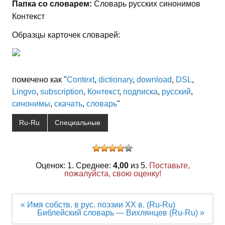
Папка со словарем:
Словарь русских синонимов
Контекст
Образцы карточек словарей:
помечено как "
Context
,
dictionary
,
download
,
DSL
,
Lingvo
,
subscription
,
Контекст
,
подписка
,
русский
,
синонимы
,
скачать
,
словарь
"
Ru-Ru
Специальные
Оценок: 1. Среднее:
4,00
из 5.
Поставьте,
пожалуйста, свою оценку!
Навигация
« Имя собств. в рус. поэзии XX в. (Ru-Ru)
по
Библейский словарь — Вихлянцев (Ru-Ru) »
записям