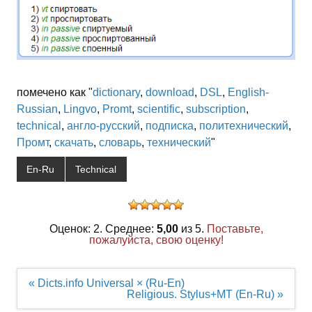
помечено как "
dictionary
,
download
,
DSL
,
English-
Russian
,
Lingvo
,
Promt
,
scientific
,
subscription
,
technical
,
англо-русский
,
подписка
,
политехнический
,
Промт
,
скачать
,
словарь
,
технический
"
En-Ru
Technical
Оценок: 2. Среднее:
5,00
из 5.
Поставьте,
пожалуйста, свою оценку!
Навигация
« Dicts.info Universal × (Ru-En)
по
Religious. Stylus+MT (En-Ru) »
записям