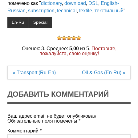
помечено как "
dictionary
,
download
,
DSL
,
English-
Russian
,
subscription
,
technical
,
textile
,
текстильный
"
En-Ru
Special
Оценок: 3. Среднее:
5,00
из 5.
Поставьте,
пожалуйста, свою оценку!
Навигация
« Transport (Ru-En)
Oil & Gas (En-Ru) »
по
записям
ДОБАВИТЬ КОММЕНТАРИЙ
Ваш адрес email не будет опубликован.
Обязательные поля помечены
*
Комментарий
*