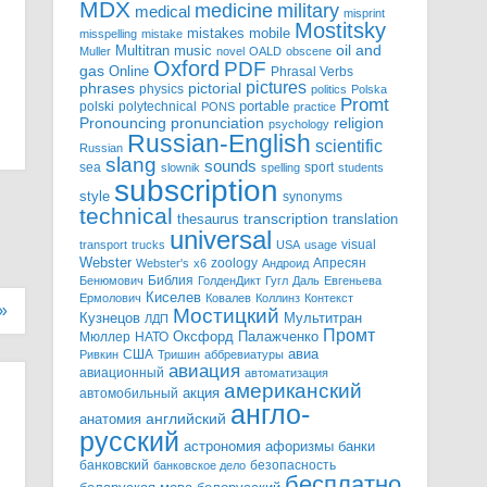
MDX
military
medicine
medical
misprint
Mostitsky
mobile
mistakes
misspelling
mistake
Multitran
oil and
music
Muller
novel
OALD
obscene
Oxford
PDF
gas
Online
Phrasal Verbs
pictures
pictorial
phrases
physics
politics
Polska
Promt
polski
polytechnical
portable
PONS
practice
pronunciation
Pronouncing
religion
psychology
Russian-English
scientific
Russian
slang
sounds
sea
sport
slownik
spelling
students
subscription
style
synonyms
technical
transcription
thesaurus
translation
universal
visual
transport
trucks
USA
usage
Webster
zoology
Апресян
Webster's
x6
Андроид
Библия
Бенюмович
ГолденДикт
Гугл
Даль
Евгеньева
Киселев
Ермолович
Ковалев
Коллинз
Контекст
»
Мостицкий
Мультитран
Кузнецов
ЛДП
Промт
Мюллер
НАТО
Оксфорд
Палажченко
авиа
США
Ривкин
Тришин
аббревиатуры
авиация
авиационный
автоматизация
американский
акция
автомобильный
англо-
английский
анатомия
русский
астрономия
афоризмы
банки
банковский
безопасность
банковское дело
бесплатно