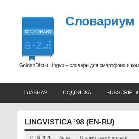
Перейти
к
содержимому
Словариум
GoldenDict и Lingvo – словари для смартфона и ко
ГЛАВНАЯ
ПОДПИСКА
SUBSCRIPTI
LINGVISTICA ’98 (EN-RU)
11.03.2025
Admin
Оставить комментарий