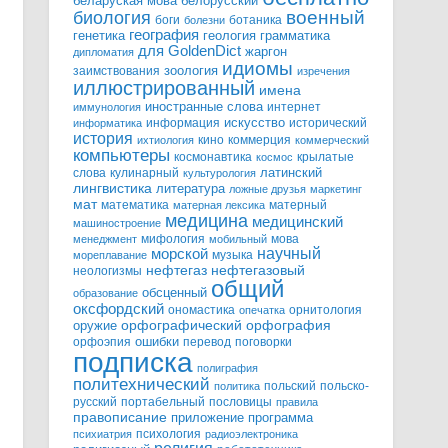
белорусский
беларуская мова
военный
биология
боги
ботаника
болезни
география
генетика
грамматика
геология
для GoldenDict
жаргон
дипломатия
идиомы
зоология
заимствования
изречения
иллюстрированный
имена
иностранные слова
интернет
иммунология
информация
искусство
исторический
информатика
история
кино
коммерция
ихтиология
коммерческий
компьютеры
космонавтика
крылатые
космос
слова
кулинарный
латинский
культурология
лингвистика
литература
ложные друзья
маркетинг
мат
математика
матерный
матерная лексика
медицина
медицинский
машиностроение
мифология
мова
менеджмент
мобильный
научный
морской
музыка
мореплавание
нефтегазовый
нефтегаз
неологизмы
общий
обсценный
образование
оксфордский
ономастика
орнитология
опечатка
орфографический
оружие
орфография
орфоэпия
ошибки
перевод
поговорки
подписка
полиграфия
политехнический
польский
польско-
политика
русский
портабельный
пословицы
правила
правописание
приложение
программа
психология
психиатрия
радиоэлектроника