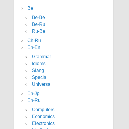
Be
Be-Be
Be-Ru
Ru-Be
Ch-Ru
En-En
Grammar
Idioms
Slang
Special
Universal
En-Jp
En-Ru
Computers
Economics
Electronics