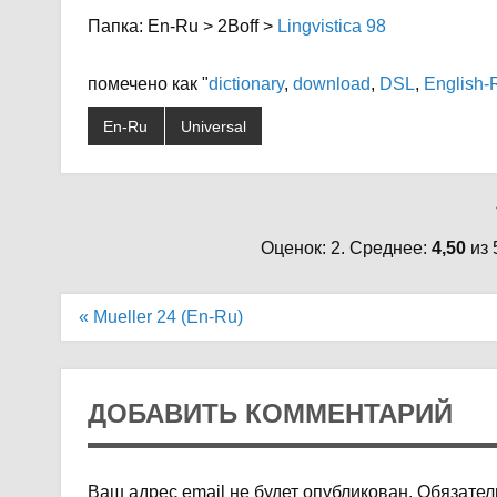
Папка: En-Ru > 2Boff >
Lingvistica 98
помечено как "
dictionary
,
download
,
DSL
,
English-
En-Ru
Universal
Оценок: 2. Среднее:
4,50
из 
Навигация
« Mueller 24 (En-Ru)
по
записям
ДОБАВИТЬ КОММЕНТАРИЙ
Ваш адрес email не будет опубликован.
Обязател