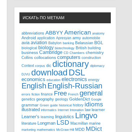
ИСКАТЬ ПО МЕТКАМ
American
ABBYY
abbreviations
anatomy
Android
army
application
Apresyan
automobile
aviation
BGL
avia
Babylon
Belarusian
banking
biology
biological
British
building
biotechnology
Cambridge
business
chemistry
CD
Chambers
computers
Collins
collocations
construction
dictionary
Context
dic
corpus
diplomacy
DSL
download
DJVU
electronics
economics
energy
education
English-Russian
English
general
Free
finance
errors
fiction
French
GoldenDict
geography
genetics
geology
Google
idioms
grammar
history
Green
guide
historical
illustrated
law
learner
informatics
Internet
Intonation
Lingvo
Learner's
linguistics
learning
LSD
Longman
literature
Macmillan
marine
MDict
MDD
marketing
mathematics
McGraw-Hill