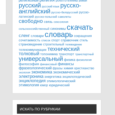
религия
религиозный
робототехника
роман
русский
русско-
русский язык
английский
русско-
русско-белорусский
латинский
русско-польский
самолеты
свободно
связь
сексология
скачать
синонимы
сельскохозяйственный
словарь
сленг
словари
сокращения
справочник
сочетаемость
спорт
стиль
список
страноведение
строительный
телевидение
технический
телекоммуникации
толковый
топонимика
транспорт
транспортный
универсальный
физика
физиология
финансы
философия
финансовый
фразеологический
химия
фразы
христианство
экономика
экономический
экология
электроника
энергетика
энциклопедический
энциклопедия
этимологический
этимология
юридический
юмор
ИСКАТЬ ПО РУБРИКАМ