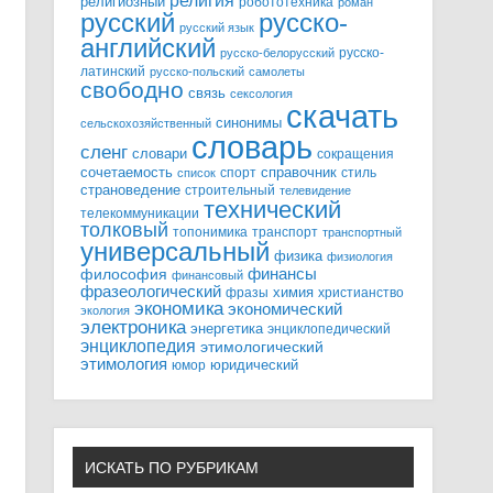
религия
религиозный
робототехника
роман
русский
русско-
русский язык
английский
русско-
русско-белорусский
латинский
русско-польский
самолеты
свободно
связь
сексология
скачать
синонимы
сельскохозяйственный
словарь
сленг
словари
сокращения
справочник
сочетаемость
спорт
стиль
список
страноведение
строительный
телевидение
технический
телекоммуникации
толковый
топонимика
транспорт
транспортный
универсальный
физика
физиология
финансы
философия
финансовый
фразеологический
химия
фразы
христианство
экономика
экономический
экология
электроника
энергетика
энциклопедический
энциклопедия
этимологический
этимология
юридический
юмор
ИСКАТЬ ПО РУБРИКАМ