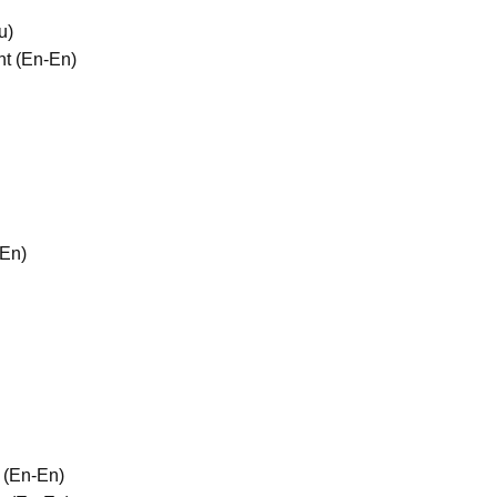
u)
t (En-En)
-En)
 (En-En)