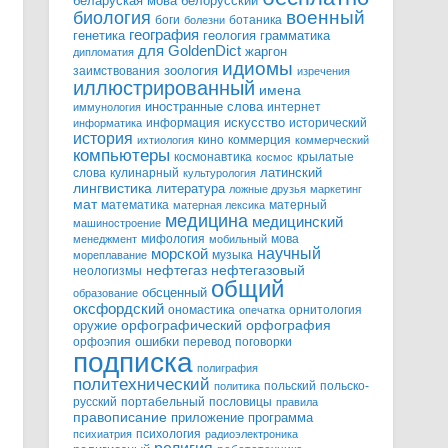
белорусский
беларуская мова
военный
биология
боги
ботаника
болезни
география
генетика
грамматика
геология
для GoldenDict
жаргон
дипломатия
идиомы
зоология
заимствования
изречения
иллюстрированный
имена
иностранные слова
интернет
иммунология
информация
искусство
исторический
информатика
история
кино
коммерция
ихтиология
коммерческий
компьютеры
космонавтика
крылатые
космос
слова
кулинарный
латинский
культурология
лингвистика
литература
ложные друзья
маркетинг
мат
математика
матерный
матерная лексика
медицина
медицинский
машиностроение
мифология
мова
менеджмент
мобильный
научный
морской
музыка
мореплавание
нефтегазовый
нефтегаз
неологизмы
общий
обсценный
образование
оксфордский
ономастика
орнитология
опечатка
орфографический
оружие
орфография
орфоэпия
ошибки
перевод
поговорки
подписка
полиграфия
политехнический
польский
польско-
политика
русский
портабельный
пословицы
правила
правописание
приложение
программа
психология
психиатрия
радиоэлектроника