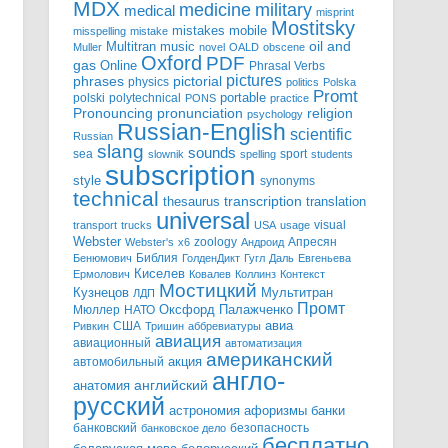
MDX
military
medicine
medical
misprint
Mostitsky
mobile
mistakes
misspelling
mistake
Multitran
oil and
music
Muller
novel
OALD
obscene
Oxford
PDF
gas
Online
Phrasal Verbs
pictures
pictorial
phrases
physics
politics
Polska
Promt
polski
polytechnical
portable
PONS
practice
pronunciation
Pronouncing
religion
psychology
Russian-English
scientific
Russian
slang
sounds
sea
sport
slownik
spelling
students
subscription
style
synonyms
technical
transcription
thesaurus
translation
universal
visual
transport
trucks
USA
usage
Webster
zoology
Апресян
Webster's
x6
Андроид
Библия
Бенюмович
ГолденДикт
Гугл
Даль
Евгеньева
Киселев
Ермолович
Ковалев
Коллинз
Контекст
Мостицкий
Мультитран
Кузнецов
ЛДП
Промт
Мюллер
НАТО
Оксфорд
Палажченко
авиа
США
Ривкин
Тришин
аббревиатуры
авиация
авиационный
автоматизация
американский
акция
автомобильный
англо-
английский
анатомия
русский
астрономия
афоризмы
банки
банковский
безопасность
банковское дело
бесплатно