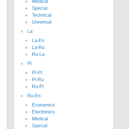
Medical
Special
Technical
Universal
La
La-En
La-Ru
Ru-La
Pl
Pl-Pl
Pl-Ru
Ru-Pl
Ru-En
Economics
Electronics
Medical
Special