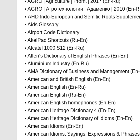
• AGRO | Agriculture | Promt | 2017 (En-Ru)
• AGRO | Агротехнологии | Адаменко | 2010 (En-R
• AHD Indo-European and Semitic Roots Supplemen
• Aids Glossary
• Airport Code Dictionary
• AkelPad Shortcuts (Ru-En)
• Alcatel 1000 S12 (En-Ru)
• Allen’s Dictionary of English Phrases (En-En)
• Aluminium Industry (En-Ru)
• AMA Dictionary of Business and Management (En
• American and British English (En-En)
• American English (En-Ru)
• American English (Ru-En)
• American English homophones (En-En)
• American Heritage Dictionary 4 (En-En)
• American Heritage Dictionary of Idioms (En-En)
• American Idioms (En-En)
• American Idioms, Sayings, Expressions & Phrases