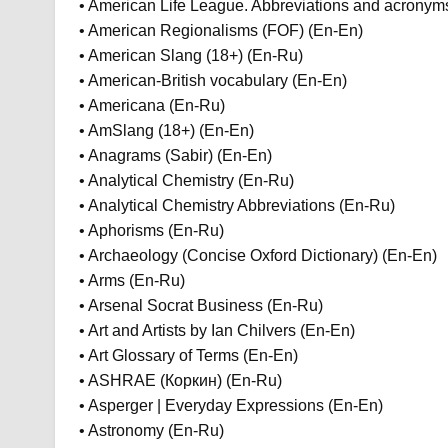
• American Life League. Abbreviations and acronym
• American Regionalisms (FOF) (En-En)
• American Slang (18+) (En-Ru)
• American-British vocabulary (En-En)
• Americana (En-Ru)
• AmSlang (18+) (En-En)
• Anagrams (Sabir) (En-En)
• Analytical Chemistry (En-Ru)
• Analytical Chemistry Abbreviations (En-Ru)
• Aphorisms (En-Ru)
• Archaeology (Concise Oxford Dictionary) (En-En)
• Arms (En-Ru)
• Arsenal Socrat Business (En-Ru)
• Art and Artists by Ian Chilvers (En-En)
• Art Glossary of Terms (En-En)
• ASHRAE (Коркин) (En-Ru)
• Asperger | Everyday Expressions (En-En)
• Astronomy (En-Ru)