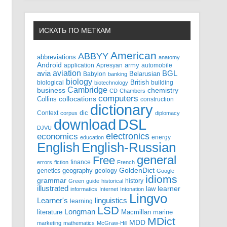
ИСКАТЬ ПО МЕТКАМ
American
ABBYY
abbreviations
anatomy
Android
army
application
Apresyan
automobile
aviation
BGL
avia
Babylon
Belarusian
banking
biology
biological
British
building
biotechnology
Cambridge
business
chemistry
CD
Chambers
computers
Collins
collocations
construction
dictionary
Context
dic
corpus
diplomacy
DSL
download
DJVU
electronics
economics
energy
education
English-Russian
English
general
Free
finance
errors
fiction
French
GoldenDict
geography
genetics
geology
Google
idioms
grammar
history
Green
guide
historical
illustrated
law
learner
informatics
Internet
Intonation
Lingvo
Learner's
linguistics
learning
LSD
Longman
literature
Macmillan
marine
MDict
MDD
marketing
mathematics
McGraw-Hill