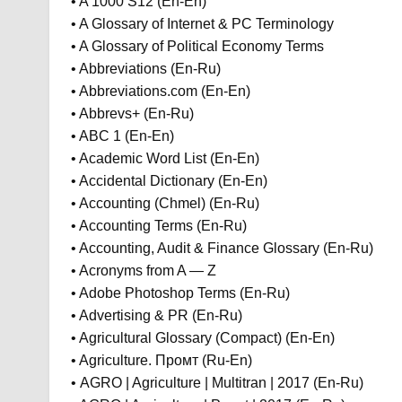
• A 1000 S12 (En-En)
• A Glossary of Internet & PC Terminology
• A Glossary of Political Economy Terms
• Abbreviations (En-Ru)
• Abbreviations.com (En-En)
• Abbrevs+ (En-Ru)
• ABC 1 (En-En)
• Academic Word List (En-En)
• Accidental Dictionary (En-En)
• Accounting (Chmel) (En-Ru)
• Accounting Terms (En-Ru)
• Accounting, Audit & Finance Glossary (En-Ru)
• Acronyms from A — Z
• Adobe Photoshop Terms (En-Ru)
• Advertising & PR (En-Ru)
• Agricultural Glossary (Compact) (En-En)
• Agriculture. Промт (Ru-En)
• AGRO | Agriculture | Multitran | 2017 (En-Ru)