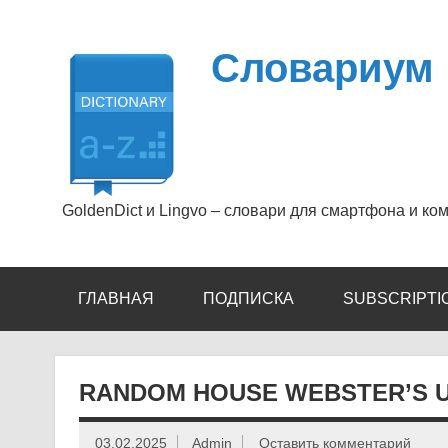
Перейти
к
содержимому
Словариум
GoldenDict и Lingvo – словари для смартфона и ко
ГЛАВНАЯ
ПОДПИСКА
SUBSCRIPTI
RANDOM HOUSE WEBSTER’S U
03.02.2025
Admin
Оставить комментарий