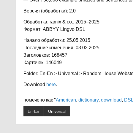
Версия (обработки): 2.0
Обработка: ramix & co., 2015–2025
Формат: ABBYY Lingvo DSL
Начало обработки: 25.05.2015
Последние изменения: 03.02.2025
Заголовков: 168457
Карточек: 146049
Folder: En-En > Universal > Random House Webster
Download
here
.
помечено как "
American
,
dictionary
,
download
,
DS
En-En
Universal