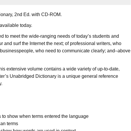
onary, 2nd Ed. with CD-ROM.
available today.
 to meet the wide-ranging needs of today’s students and
nd surf the Internet the next; of professional writers, who
; of businesspeople, who need to communicate clearly; and–above
his extensive volume contains a wide variety of up-to-date,
r’s Unabridged Dictionary is a unique general reference
y.
es to show when terms entered the language
ian terms
show how words are used in context