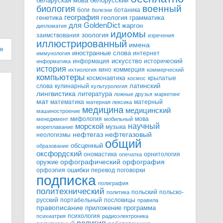
белорусский
беларуская мова
военный
биология
боги
ботаника
болезни
география
генетика
грамматика
геология
для GoldenDict
жаргон
дипломатия
идиомы
зоология
заимствования
изречения
иллюстрированный
имена
»
иностранные слова
интернет
иммунология
информация
искусство
исторический
информатика
история
кино
коммерция
ихтиология
коммерческий
компьютеры
космонавтика
крылатые
космос
слова
кулинарный
латинский
культурология
лингвистика
литература
ложные друзья
маркетинг
мат
математика
матерный
матерная лексика
медицина
медицинский
машиностроение
мифология
мова
менеджмент
мобильный
научный
морской
музыка
мореплавание
нефтегазовый
нефтегаз
неологизмы
общий
обсценный
образование
оксфордский
ономастика
орнитология
опечатка
орфографический
оружие
орфография
орфоэпия
ошибки
перевод
поговорки
подписка
полиграфия
политехнический
польский
польско-
политика
русский
портабельный
пословицы
правила
правописание
приложение
программа
психология
психиатрия
радиоэлектроника