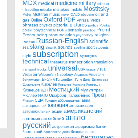
MDX
military
medicine
medical
misprint
Mostitsky
mobile
mistakes
misspelling
mistake
Multitran
oil and
music
Muller
novel
OALD
obscene
Oxford
PDF
gas
Online
Phrasal Verbs
pictures
pictorial
phrases
physics
politics
Polska
Promt
polski
polytechnical
portable
PONS
practice
pronunciation
Pronouncing
religion
psychology
Russian-English
scientific
Russian
slang
sounds
sea
sport
slownik
spelling
students
subscription
style
synonyms
technical
transcription
thesaurus
translation
universal
visual
transport
trucks
USA
usage
Webster
zoology
Апресян
Webster's
x6
Андроид
Библия
Бенюмович
ГолденДикт
Гугл
Даль
Евгеньева
Киселев
Ермолович
Ковалев
Коллинз
Контекст
Мостицкий
Мультитран
Кузнецов
ЛДП
Промт
Мюллер
НАТО
Оксфорд
Палажченко
авиа
США
Ривкин
Тришин
аббревиатуры
авиация
авиационный
автоматизация
американский
акция
автомобильный
англо-
английский
анатомия
русский
астрономия
афоризмы
банки
банковский
безопасность
банковское дело
бесплатно