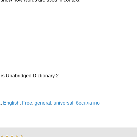
s Unabridged Dictionary 2
L
,
English
,
Free
,
general
,
universal
,
бесплатно
"