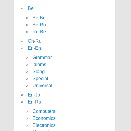
Be
Be-Be
Be-Ru
Ru-Be
Ch-Ru
En-En
Grammar
Idioms
Slang
Special
Universal
En-Jp
En-Ru
Computers
Economics
Electronics