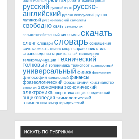
религия
религиозный
робототехника
роман
русский
русско-
русский язык
английский
русско-
русско-белорусский
латинский
русско-польский
самолеты
свободно
связь
сексология
скачать
синонимы
сельскохозяйственный
словарь
сленг
словари
сокращения
справочник
сочетаемость
спорт
стиль
список
страноведение
строительный
телевидение
технический
телекоммуникации
толковый
топонимика
транспорт
транспортный
универсальный
физика
физиология
финансы
философия
финансовый
фразеологический
химия
фразы
христианство
экономика
экономический
экология
электроника
энергетика
энциклопедический
энциклопедия
этимологический
этимология
юридический
юмор
ИСКАТЬ ПО РУБРИКАМ