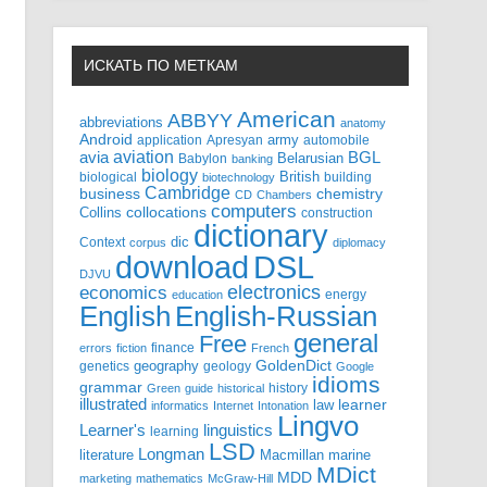
ИСКАТЬ ПО МЕТКАМ
American
ABBYY
abbreviations
anatomy
Android
army
application
Apresyan
automobile
aviation
BGL
avia
Babylon
Belarusian
banking
biology
biological
British
building
biotechnology
Cambridge
business
chemistry
CD
Chambers
computers
Collins
collocations
construction
dictionary
Context
dic
corpus
diplomacy
DSL
download
DJVU
electronics
economics
energy
education
English-Russian
English
general
Free
finance
errors
fiction
French
GoldenDict
geography
genetics
geology
Google
idioms
grammar
history
Green
guide
historical
illustrated
law
learner
informatics
Internet
Intonation
Lingvo
Learner's
linguistics
learning
LSD
Longman
literature
Macmillan
marine
MDict
MDD
marketing
mathematics
McGraw-Hill