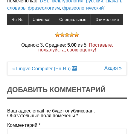
помечено как "
DSL
,
культурология
,
русский
,
скачать
,
словарь
,
фразеологизм
,
фразеологический
"
Ru-Ru
Universal
Специальные
Этимология
Оценок: 3. Среднее:
5,00
из 5.
Поставьте,
пожалуйста, свою оценку!
Навигация
Акция »
« Lingvo Computer (En-Ru)
по
записям
ДОБАВИТЬ КОММЕНТАРИЙ
Ваш адрес email не будет опубликован.
Обязательные поля помечены
*
Комментарий
*