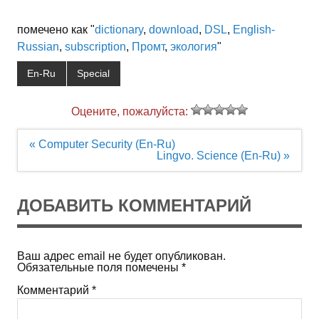
помечено как "
dictionary
,
download
,
DSL
,
English-
Russian
,
subscription
,
Промт
,
экология
"
En-Ru
Special
Оцените, пожалуйста:
Навигация
« Computer Security (En-Ru)
по
Lingvo. Science (En-Ru) »
записям
ДОБАВИТЬ КОММЕНТАРИЙ
Ваш адрес email не будет опубликован.
Обязательные поля помечены
*
Комментарий
*