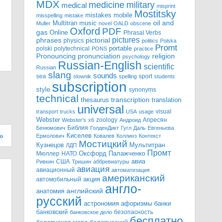
MDX
military
medicine
medical
misprint
Mostitsky
mobile
mistakes
misspelling
mistake
Multitran
oil and
music
Muller
novel
OALD
obscene
Oxford
PDF
gas
Online
Phrasal Verbs
pictures
pictorial
phrases
physics
politics
Polska
Promt
polski
polytechnical
portable
PONS
practice
pronunciation
Pronouncing
religion
psychology
Russian-English
scientific
Russian
slang
sounds
sea
sport
slownik
spelling
students
subscription
style
synonyms
technical
transcription
thesaurus
translation
universal
visual
transport
trucks
USA
usage
Webster
zoology
Апресян
Webster's
x6
Андроид
Библия
Бенюмович
ГолденДикт
Гугл
Даль
Евгеньева
»
Киселев
Ермолович
Ковалев
Коллинз
Контекст
Мостицкий
Мультитран
Кузнецов
ЛДП
Промт
Мюллер
НАТО
Оксфорд
Палажченко
авиа
США
Ривкин
Тришин
аббревиатуры
авиация
авиационный
автоматизация
американский
акция
автомобильный
англо-
английский
анатомия
русский
астрономия
афоризмы
банки
банковский
безопасность
банковское дело
бесплатно