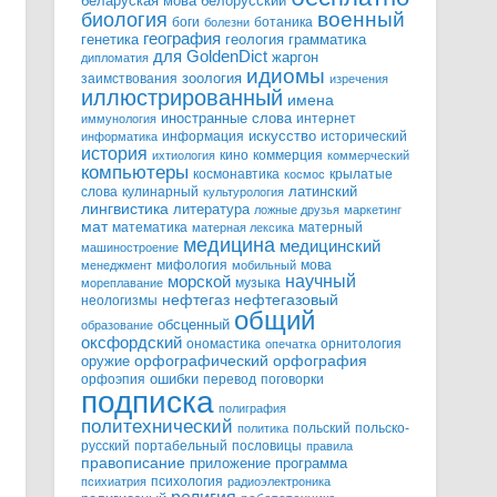
белорусский
беларуская мова
военный
биология
боги
ботаника
болезни
география
генетика
грамматика
геология
для GoldenDict
жаргон
дипломатия
идиомы
зоология
заимствования
изречения
иллюстрированный
имена
иностранные слова
интернет
иммунология
информация
искусство
исторический
информатика
история
кино
коммерция
ихтиология
коммерческий
компьютеры
космонавтика
крылатые
космос
слова
кулинарный
латинский
культурология
лингвистика
литература
ложные друзья
маркетинг
мат
математика
матерный
матерная лексика
медицина
медицинский
машиностроение
мифология
мова
менеджмент
мобильный
научный
морской
музыка
мореплавание
нефтегазовый
нефтегаз
неологизмы
общий
обсценный
образование
оксфордский
ономастика
орнитология
опечатка
орфографический
оружие
орфография
орфоэпия
ошибки
перевод
поговорки
подписка
полиграфия
политехнический
польский
польско-
политика
русский
портабельный
пословицы
правила
правописание
приложение
программа
психология
психиатрия
радиоэлектроника