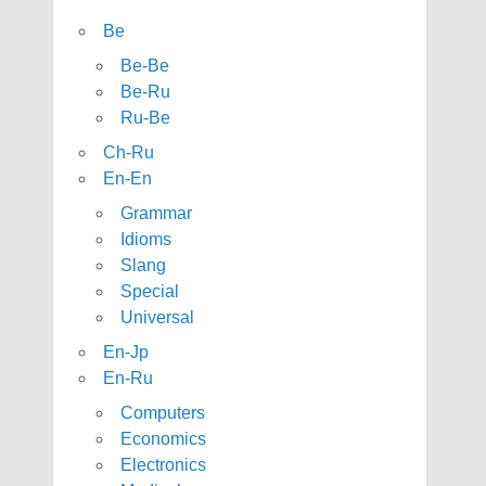
Be
Be-Be
Be-Ru
Ru-Be
Ch-Ru
En-En
Grammar
Idioms
Slang
Special
Universal
En-Jp
En-Ru
Computers
Economics
Electronics