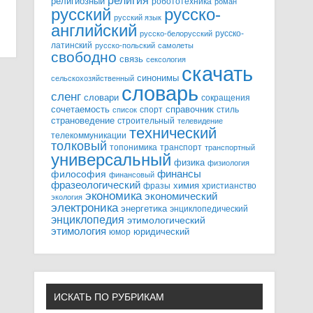
религия
религиозный
робототехника
роман
русский
русско-
русский язык
английский
русско-
русско-белорусский
латинский
русско-польский
самолеты
свободно
связь
сексология
скачать
синонимы
сельскохозяйственный
словарь
сленг
словари
сокращения
справочник
сочетаемость
спорт
стиль
список
страноведение
строительный
телевидение
технический
телекоммуникации
толковый
топонимика
транспорт
транспортный
универсальный
физика
физиология
финансы
философия
финансовый
фразеологический
химия
фразы
христианство
экономика
экономический
экология
электроника
энергетика
энциклопедический
энциклопедия
этимологический
этимология
юридический
юмор
ИСКАТЬ ПО РУБРИКАМ