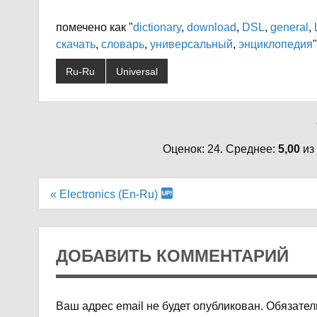
помечено как "
dictionary
,
download
,
DSL
,
general
,
скачать
,
словарь
,
универсальный
,
энциклопедия
"
Ru-Ru
Universal
Оценок: 24. Среднее:
5,00
из
Навигация
« Electronics (En-Ru)
по
записям
ДОБАВИТЬ КОММЕНТАРИЙ
Ваш адрес email не будет опубликован.
Обязател