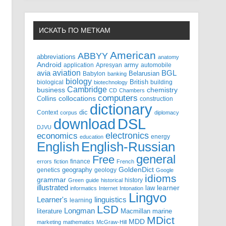
ИСКАТЬ ПО МЕТКАМ
American
ABBYY
abbreviations
anatomy
Android
army
application
Apresyan
automobile
aviation
BGL
avia
Babylon
Belarusian
banking
biology
biological
British
building
biotechnology
Cambridge
business
chemistry
CD
Chambers
computers
Collins
collocations
construction
dictionary
Context
dic
corpus
diplomacy
DSL
download
DJVU
electronics
economics
energy
education
English-Russian
English
general
Free
finance
errors
fiction
French
GoldenDict
geography
genetics
geology
Google
idioms
grammar
history
Green
guide
historical
illustrated
law
learner
informatics
Internet
Intonation
Lingvo
Learner's
linguistics
learning
LSD
Longman
literature
Macmillan
marine
MDict
MDD
marketing
mathematics
McGraw-Hill