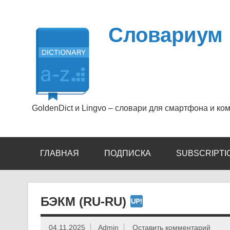
Перейти
к
содержимому
Словариум
GoldenDict и Lingvo – словари для смартфона и ко
ГЛАВНАЯ
ПОДПИСКА
SUBSCRIPTI
БЭКМ (RU-RU)
04.11.2025
Admin
Оставить комментарий