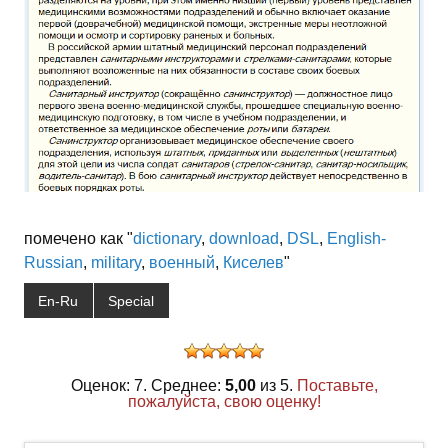
помечено как "
dictionary
,
download
,
DSL
,
English-
Russian
,
military
,
военный
,
Киселев
"
En-Ru
Special
Оценок: 7. Среднее:
5,00
из 5.
Поставьте,
пожалуйста, свою оценку!