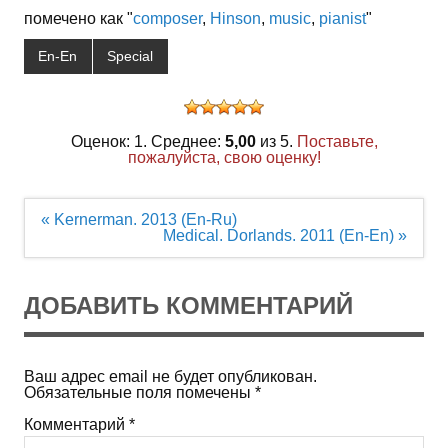
помечено как "
composer
,
Hinson
,
music
,
pianist
"
En-En
Special
Оценок: 1. Среднее:
5,00
из 5.
Поставьте,
пожалуйста, свою оценку!
Навигация
« Kernerman. 2013 (En-Ru)
по
Medical. Dorlands. 2011 (En-En) »
записям
ДОБАВИТЬ КОММЕНТАРИЙ
Ваш адрес email не будет опубликован.
Обязательные поля помечены
*
Комментарий
*