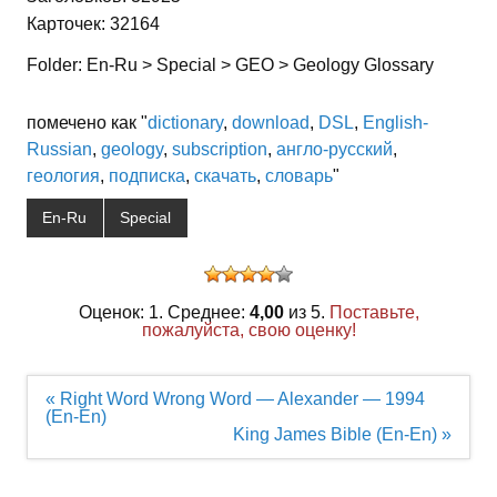
Карточек: 32164
Folder: En-Ru > Special > GEO > Geology Glossary
помечено как "
dictionary
,
download
,
DSL
,
English-
Russian
,
geology
,
subscription
,
англо-русский
,
геология
,
подписка
,
скачать
,
словарь
"
En-Ru
Special
Оценок: 1. Среднее:
4,00
из 5.
Поставьте,
пожалуйста, свою оценку!
Навигация
« Right Word Wrong Word — Alexander — 1994
по
(En-En)
записям
King James Bible (En-En) »