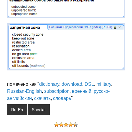
помечено как "
dictionary
,
download
,
DSL
,
military
,
Russian-English
,
subscription
,
военный
,
русско-
английский
,
скачать
,
словарь
"
Ru-En
Special