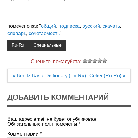
помечено как "
общий
,
подписка
,
русский
,
скачать
,
словарь
,
сочетаемость
"
Ru-Ru
Специальные
Оцените, пожалуйста:
Навигация
« Berlitz Basic Dictionary (En-Ru)
Colier (Ru-Ru) »
по
записям
ДОБАВИТЬ КОММЕНТАРИЙ
Ваш адрес email не будет опубликован.
Обязательные поля помечены
*
Комментарий
*