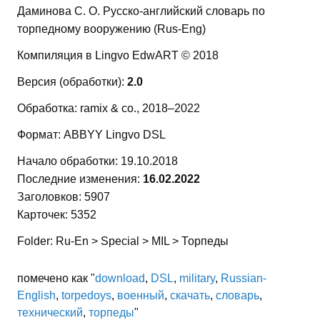
Даминова С. О. Русско-английский словарь по
торпедному вооружению (Rus-Eng)
Компиляция в Lingvo EdwART © 2018
Версия (обработки):
2.0
Обработка: ramix & co., 2018–2022
Формат: ABBYY Lingvo DSL
Начало обработки: 19.10.2018
Последние изменения:
16.02.2022
Заголовков: 5907
Карточек: 5352
Folder: Ru-En > Special > MIL > Торпеды
помечено как "
download
,
DSL
,
military
,
Russian-
English
,
torpedoуs
,
военный
,
скачать
,
словарь
,
технический
,
торпеды
"