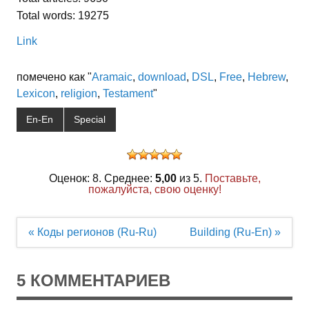
Total words: 19275
Link
помечено как "
Aramaic
,
download
,
DSL
,
Free
,
Hebrew
,
Lexicon
,
religion
,
Testament
"
En-En
Special
Оценок: 8. Среднее:
5,00
из 5.
Поставьте,
пожалуйста, свою оценку!
Навигация
« Коды регионов (Ru-Ru)
Building (Ru-En) »
по
записям
5 КОММЕНТАРИЕВ