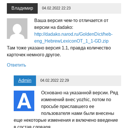
Владимир
04.02.2022 22:23
Ваша версия чем-то отличается от
версии на dadako:
http://dadako.narod.ru/GoldenDict/heb-
eng_HebrewLexiconOT_1_1-GD.zip
Там тоже указано версия 1.1, правда количество
карточек немного другое.
Ответить
Admin
04.02.2022 22:29
Основано на указанной версии. Ряд
изменений внес yozhic, потом по
просьбе приславшего ее
пользователя нами были внесены
еще некоторые изменения и включено введение
в состав словаря.