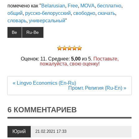
помечено как "
Belarusian
,
Free
,
MOVA
,
бесплатно
,
общий
,
русско-белорусский
,
свободно
,
скачать
,
словарь
,
универсальный
"
Be
Ru-Be
Оценок: 11. Среднее:
5,00
из 5.
Поставьте,
пожалуйста, свою оценку!
Навигация
« Lingvo Economics (En-Ru)
по
Промт. Религия (Ru-En) »
записям
6 КОММЕНТАРИЕВ
Юрий
21.02.2021 17:33