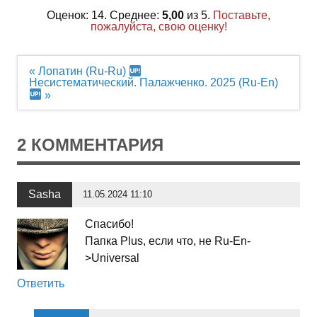
Оценок: 14. Среднее:
5,00
из 5.
Поставьте,
пожалуйста, свою оценку!
Навигация
« Лопатин (Ru-Ru)
по
Несистематический. Палажченко. 2025 (Ru-En)
записям
»
2 КОММЕНТАРИЯ
Sasha
11.05.2024 11:10
Спасибо!
Папка Plus, если что, не Ru-En-
>Universal
Ответить