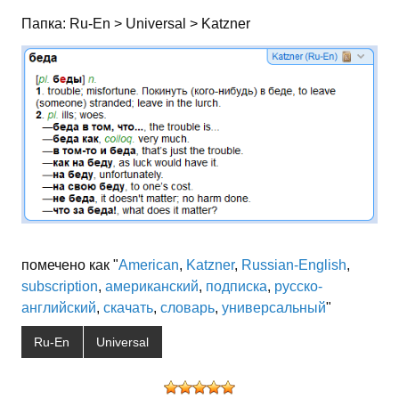
Папка: Ru-En > Universal > Katzner
помечено как "
American
,
Katzner
,
Russian-English
,
subscription
,
американский
,
подписка
,
русско-
английский
,
скачать
,
словарь
,
универсальный
"
Ru-En
Universal