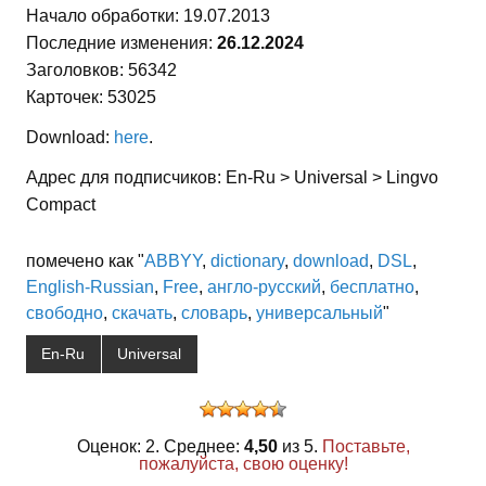
Начало обработки: 19.07.2013
Последние изменения:
26.12.2024
Заголовков: 56342
Карточек: 53025
Download:
here
.
Адрес для подписчиков: En-Ru > Universal > Lingvo
Compact
помечено как "
ABBYY
,
dictionary
,
download
,
DSL
,
English-Russian
,
Free
,
англо-русский
,
бесплатно
,
свободно
,
скачать
,
словарь
,
универсальный
"
En-Ru
Universal
Оценок: 2. Среднее:
4,50
из 5.
Поставьте,
пожалуйста, свою оценку!