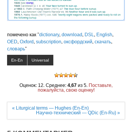
помечено как "
dictionary
,
download
,
DSL
,
English
,
OED
,
Oxford
,
subscription
,
оксфордский
,
скачать
,
словарь
"
En-En
Universal
Оценок: 12. Среднее:
4,67
из 5.
Поставьте,
пожалуйста, свою оценку!
Навигация
« Liturgical terms — Hughes (En-En)
по
Научно-технический — QDic (En-Ru) »
записям