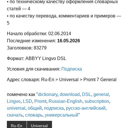
• по техническому качеству оформления словарных
статей — 4
• по качеству перевода, комментариев и примеров —
5
Начало обработки: 02.06.2014
Последние изменения:
16.05.2026
Заголовков: 83279
Формат: ABBYY Lingvo DSL
Условия для скачивания:
Подписка
Адрес словаря: Ru-En > Universal > Promt 7 General
помечено как "
dictionary
,
download
,
DSL
,
general
,
Lingvo
,
LSD
,
Promt
,
Russian-English
,
subscription
,
universal
,
общий
,
подписка
,
русско-английский
,
скачать
,
словарь
,
универсальный
"
Ru-En
Universal