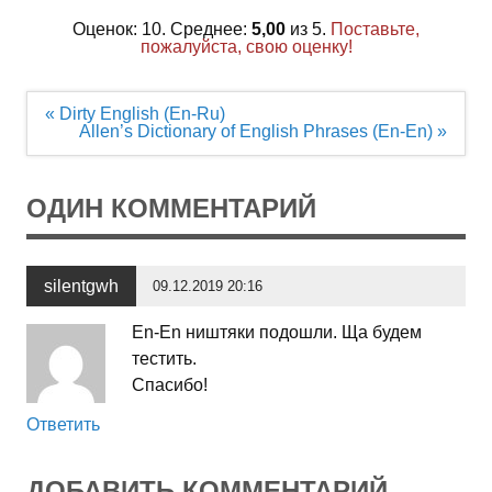
Оценок: 10. Среднее:
5,00
из 5.
Поставьте,
пожалуйста, свою оценку!
Навигация
« Dirty English (En-Ru)
по
Allen’s Dictionary of English Phrases (En-En) »
записям
ОДИН КОММЕНТАРИЙ
silentgwh
09.12.2019 20:16
En-En ништяки подошли. Ща будем
тестить.
Спасибо!
Ответить
ДОБАВИТЬ КОММЕНТАРИЙ