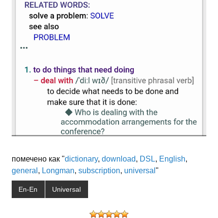
помечено как "
dictionary
,
download
,
DSL
,
English
,
general
,
Longman
,
subscription
,
universal
"
En-En
Universal