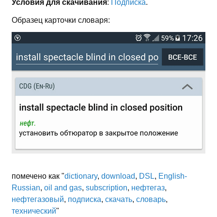
Условия для скачивания
:
Подписка
.
Образец карточки словаря:
помечено как "
dictionary
,
download
,
DSL
,
English-
Russian
,
oil and gas
,
subscription
,
нефтегаз
,
нефтегазовый
,
подписка
,
скачать
,
словарь
,
технический
"