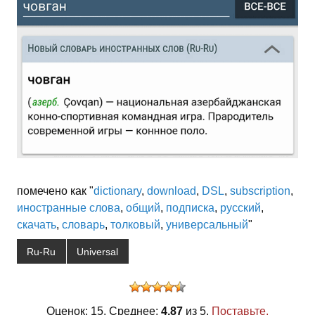
помечено как "
dictionary
,
download
,
DSL
,
subscription
,
иностранные слова
,
общий
,
подписка
,
русский
,
скачать
,
словарь
,
толковый
,
универсальный
"
Ru-Ru
Universal
Оценок: 15. Среднее:
4,87
из 5.
Поставьте,