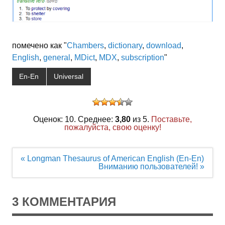
помечено как "
Chambers
,
dictionary
,
download
,
English
,
general
,
MDict
,
MDX
,
subscription
"
En-En
Universal
Оценок: 10. Среднее:
3,80
из 5.
Поставьте,
пожалуйста, свою оценку!
Навигация
« Longman Thesaurus of American English (En-En)
по
Вниманию пользователей! »
записям
3 КОММЕНТАРИЯ