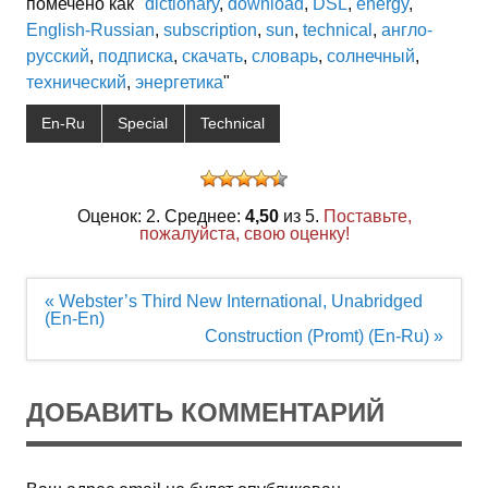
помечено как "
dictionary
,
download
,
DSL
,
energy
,
English-Russian
,
subscription
,
sun
,
technical
,
англо-
русский
,
подписка
,
скачать
,
словарь
,
солнечный
,
технический
,
энергетика
"
En-Ru
Special
Technical
Оценок: 2. Среднее:
4,50
из 5.
Поставьте,
пожалуйста, свою оценку!
Навигация
« Webster’s Third New International, Unabridged
по
(En-En)
записям
Construction (Promt) (En-Ru) »
ДОБАВИТЬ КОММЕНТАРИЙ