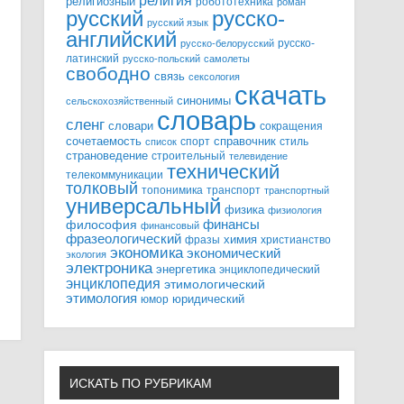
религия
религиозный
робототехника
роман
русский
русско-
русский язык
английский
русско-
русско-белорусский
латинский
русско-польский
самолеты
свободно
связь
сексология
скачать
синонимы
сельскохозяйственный
словарь
сленг
словари
сокращения
справочник
сочетаемость
спорт
стиль
список
страноведение
строительный
телевидение
технический
телекоммуникации
толковый
топонимика
транспорт
транспортный
универсальный
физика
физиология
финансы
философия
финансовый
фразеологический
химия
фразы
христианство
экономика
экономический
экология
электроника
энергетика
энциклопедический
энциклопедия
этимологический
этимология
юридический
юмор
ИСКАТЬ ПО РУБРИКАМ