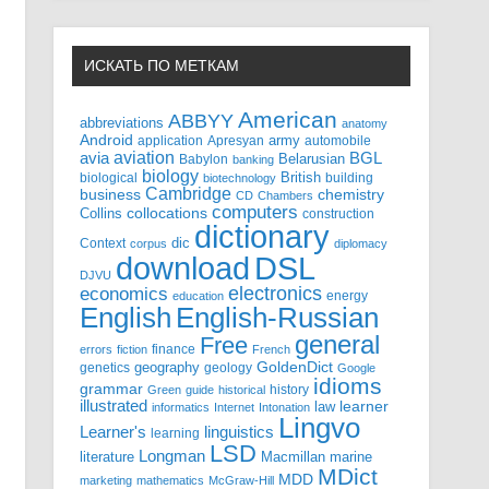
ИСКАТЬ ПО МЕТКАМ
American
ABBYY
abbreviations
anatomy
Android
army
application
Apresyan
automobile
aviation
BGL
avia
Babylon
Belarusian
banking
biology
biological
British
building
biotechnology
Cambridge
business
chemistry
CD
Chambers
computers
Collins
collocations
construction
dictionary
Context
dic
corpus
diplomacy
DSL
download
DJVU
electronics
economics
energy
education
English-Russian
English
general
Free
finance
errors
fiction
French
GoldenDict
geography
genetics
geology
Google
idioms
grammar
history
Green
guide
historical
illustrated
law
learner
informatics
Internet
Intonation
Lingvo
Learner's
linguistics
learning
LSD
Longman
literature
Macmillan
marine
MDict
MDD
marketing
mathematics
McGraw-Hill