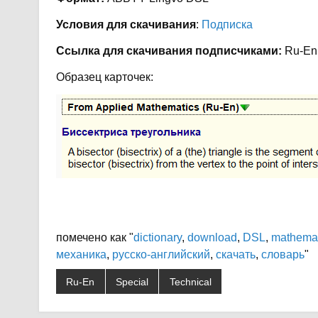
Условия для скачивания
:
Подписка
Ссылка для скачивания подписчиками:
Ru-En 
Образец карточек:
помечено как "
dictionary
,
download
,
DSL
,
mathemat
механика
,
русско-английский
,
скачать
,
словарь
"
Ru-En
Special
Technical