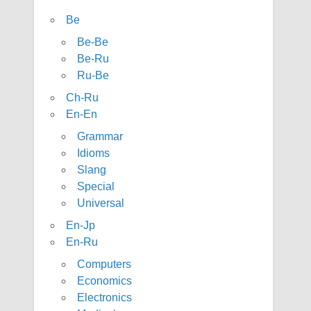
Be
Be-Be
Be-Ru
Ru-Be
Ch-Ru
En-En
Grammar
Idioms
Slang
Special
Universal
En-Jp
En-Ru
Computers
Economics
Electronics