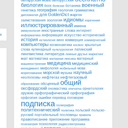
белорусский
беларуская мова
военный
биология
боги
ботаника
болезни
география
генетика
грамматика
геология
для GoldenDict
жаргон
дипломатия
идиомы
зоология
заимствования
изречения
иллюстрированный
имена
иностранные слова
интернет
иммунология
»
информация
искусство
исторический
информатика
история
кино
коммерция
ихтиология
коммерческий
компьютеры
космонавтика
крылатые
космос
слова
кулинарный
латинский
культурология
лингвистика
литература
ложные друзья
маркетинг
мат
математика
матерный
матерная лексика
медицина
медицинский
машиностроение
мифология
мова
менеджмент
мобильный
научный
морской
музыка
мореплавание
нефтегазовый
нефтегаз
неологизмы
общий
обсценный
образование
оксфордский
ономастика
орнитология
опечатка
орфографический
оружие
орфография
орфоэпия
ошибки
перевод
поговорки
подписка
полиграфия
политехнический
польский
польско-
политика
русский
портабельный
пословицы
правила
правописание
приложение
программа
психология
психиатрия
радиоэлектроника