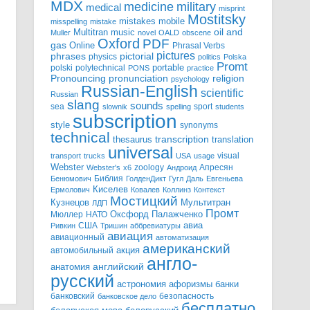
MDX
military
medicine
medical
misprint
Mostitsky
mobile
mistakes
misspelling
mistake
Multitran
oil and
music
Muller
novel
OALD
obscene
Oxford
PDF
gas
Online
Phrasal Verbs
pictures
pictorial
phrases
physics
politics
Polska
Promt
polski
polytechnical
portable
PONS
practice
pronunciation
Pronouncing
religion
psychology
Russian-English
scientific
Russian
slang
sounds
sea
sport
slownik
spelling
students
subscription
style
synonyms
technical
transcription
thesaurus
translation
universal
visual
transport
trucks
USA
usage
Webster
zoology
Апресян
Webster's
x6
Андроид
Библия
Бенюмович
ГолденДикт
Гугл
Даль
Евгеньева
Киселев
Ермолович
Ковалев
Коллинз
Контекст
Мостицкий
Мультитран
Кузнецов
ЛДП
Промт
Мюллер
НАТО
Оксфорд
Палажченко
авиа
США
Ривкин
Тришин
аббревиатуры
авиация
авиационный
автоматизация
американский
акция
автомобильный
англо-
английский
анатомия
русский
астрономия
афоризмы
банки
банковский
безопасность
банковское дело
бесплатно