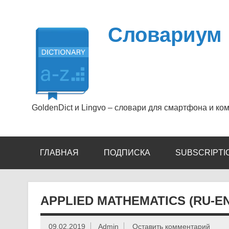
Перейти
к
содержимому
Словариум
GoldenDict и Lingvo – словари для смартфона и ко
ГЛАВНАЯ
ПОДПИСКА
SUBSCRIPTI
APPLIED MATHEMATICS (RU-EN
09.02.2019
Admin
Оставить комментарий