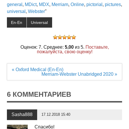
general
,
MDict
,
MDX
,
Merriam
,
Online
,
pictorial
,
pictures
,
universal
,
Webster
"
En-En
Universal
Оценок: 7. Среднее:
5,00
из 5.
Поставьте,
пожалуйста, свою оценку!
Навигация
« Oxford Medical (En-En)
по
Merriam-Webster Unabridged 2020 »
записям
6 КОММЕНТАРИЕВ
Sasha888
17.12.2018 15:40
Спасибо!