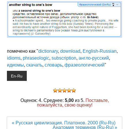
помечено как "
dictionary
,
download
,
English-Russian
,
idioms
,
phraseologic
,
subscription
,
англо-русский
,
идиомы
,
скачать
,
словарь
,
фразеологический
"
En-Ru
Оценок: 4. Среднее:
5,00
из 5.
Поставьте,
пожалуйста, свою оценку!
Навигация
« Русская цивилизация. Платонов. 2000 (Ru-Ru)
по
Анатомия терминов (Ru-Ru) »