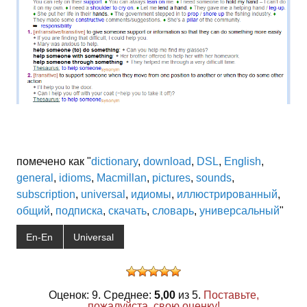
помечено как "
dictionary
,
download
,
DSL
,
English
,
general
,
idioms
,
Macmillan
,
pictures
,
sounds
,
subscription
,
universal
,
идиомы
,
иллюстрированный
,
общий
,
подписка
,
скачать
,
словарь
,
универсальный
"
En-En
Universal
Оценок: 9. Среднее:
5,00
из 5.
Поставьте,
пожалуйста, свою оценку!