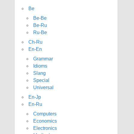
Be
Be-Be
Be-Ru
Ru-Be
Ch-Ru
En-En
Grammar
Idioms
Slang
Special
Universal
En-Jp
En-Ru
Computers
Economics
Electronics