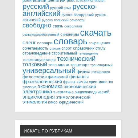
религия
религиозный
робототехника
роман
русский
русско-
русский язык
английский
русско-
русско-белорусский
латинский
русско-польский
самолеты
свободно
связь
сексология
скачать
синонимы
сельскохозяйственный
словарь
сленг
словари
сокращения
справочник
сочетаемость
спорт
стиль
список
страноведение
строительный
телевидение
технический
телекоммуникации
толковый
топонимика
транспорт
транспортный
универсальный
физика
физиология
финансы
философия
финансовый
фразеологический
химия
фразы
христианство
экономика
экономический
экология
электроника
энергетика
энциклопедический
энциклопедия
этимологический
этимология
юридический
юмор
ИСКАТЬ ПО РУБРИКАМ