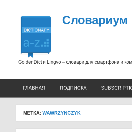
Перейти
к
содержимому
Словариум
GoldenDict и Lingvo – словари для смартфона и ко
ГЛАВНАЯ
ПОДПИСКА
SUBSCRIPTI
МЕТКА:
WAWRZYNCZYK