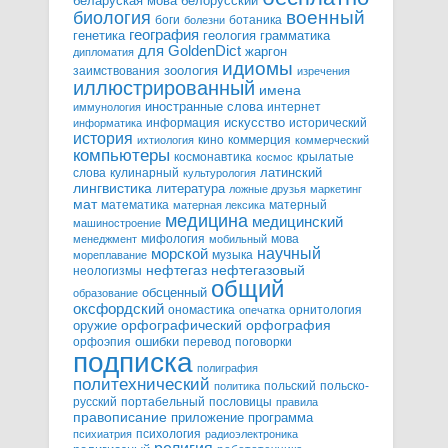
белорусский
беларуская мова
военный
биология
боги
ботаника
болезни
география
генетика
грамматика
геология
для GoldenDict
жаргон
дипломатия
идиомы
зоология
заимствования
изречения
иллюстрированный
имена
иностранные слова
интернет
иммунология
информация
искусство
исторический
информатика
история
кино
коммерция
ихтиология
коммерческий
компьютеры
космонавтика
крылатые
космос
слова
кулинарный
латинский
культурология
лингвистика
литература
ложные друзья
маркетинг
мат
математика
матерный
матерная лексика
медицина
медицинский
машиностроение
мифология
мова
менеджмент
мобильный
научный
морской
музыка
мореплавание
нефтегазовый
нефтегаз
неологизмы
общий
обсценный
образование
оксфордский
ономастика
орнитология
опечатка
орфографический
оружие
орфография
орфоэпия
ошибки
перевод
поговорки
подписка
полиграфия
политехнический
польский
польско-
политика
русский
портабельный
пословицы
правила
правописание
приложение
программа
психология
психиатрия
радиоэлектроника