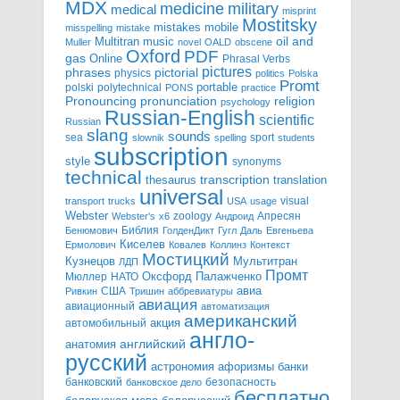
MDX
military
medicine
medical
misprint
Mostitsky
mobile
mistakes
misspelling
mistake
Multitran
oil and
music
Muller
novel
OALD
obscene
Oxford
PDF
gas
Online
Phrasal Verbs
pictures
pictorial
phrases
physics
politics
Polska
Promt
polski
polytechnical
portable
PONS
practice
pronunciation
Pronouncing
religion
psychology
Russian-English
scientific
Russian
slang
sounds
sea
sport
slownik
spelling
students
subscription
style
synonyms
technical
transcription
thesaurus
translation
universal
visual
transport
trucks
USA
usage
Webster
zoology
Апресян
Webster's
x6
Андроид
Библия
Бенюмович
ГолденДикт
Гугл
Даль
Евгеньева
Киселев
Ермолович
Ковалев
Коллинз
Контекст
Мостицкий
Мультитран
Кузнецов
ЛДП
Промт
Мюллер
НАТО
Оксфорд
Палажченко
авиа
США
Ривкин
Тришин
аббревиатуры
авиация
авиационный
автоматизация
американский
акция
автомобильный
англо-
английский
анатомия
русский
астрономия
афоризмы
банки
банковский
безопасность
банковское дело
бесплатно