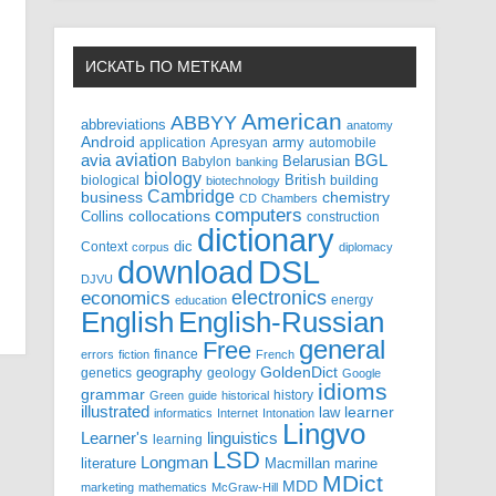
ИСКАТЬ ПО МЕТКАМ
American
ABBYY
abbreviations
anatomy
Android
army
application
Apresyan
automobile
aviation
BGL
avia
Babylon
Belarusian
banking
biology
biological
British
building
biotechnology
Cambridge
business
chemistry
CD
Chambers
computers
Collins
collocations
construction
dictionary
Context
dic
corpus
diplomacy
DSL
download
DJVU
electronics
economics
energy
education
English-Russian
English
general
Free
finance
errors
fiction
French
GoldenDict
geography
genetics
geology
Google
idioms
grammar
history
Green
guide
historical
illustrated
law
learner
informatics
Internet
Intonation
Lingvo
Learner's
linguistics
learning
LSD
Longman
literature
Macmillan
marine
MDict
MDD
marketing
mathematics
McGraw-Hill