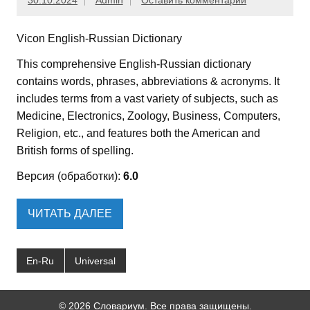
30.10.2024
Admin
Оставить комментарий
Vicon English-Russian Dictionary
This comprehensive English-Russian dictionary
contains words, phrases, abbreviations & acronyms. It
includes terms from a vast variety of subjects, such as
Medicine, Electronics, Zoology, Business, Computers,
Religion, etc., and features both the American and
British forms of spelling.
Версия (обработки):
6.0
ЧИТАТЬ ДАЛЕЕ
En-Ru
Universal
© 2026 Словариум. Все права защищены.