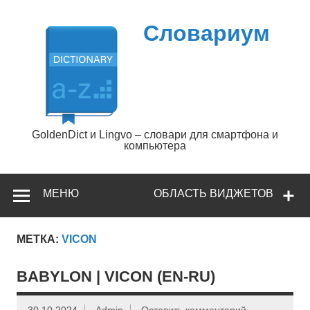
Перейти
к
содержимому
Словариум
GoldenDict и Lingvo – словари для смартфона и
компьютера
МЕНЮ
ОБЛАСТЬ ВИДЖЕТОВ
МЕТКА:
VICON
BABYLON | VICON (EN-RU)