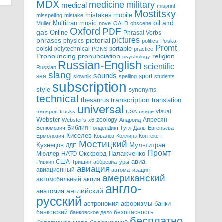
MDX
military
medicine
medical
misprint
Mostitsky
mobile
mistakes
misspelling
mistake
Multitran
oil and
music
Muller
novel
OALD
obscene
Oxford
PDF
gas
Online
Phrasal Verbs
pictures
pictorial
phrases
physics
politics
Polska
Promt
polski
polytechnical
portable
PONS
practice
pronunciation
Pronouncing
religion
psychology
Russian-English
scientific
Russian
slang
sounds
sea
sport
slownik
spelling
students
subscription
style
synonyms
technical
transcription
thesaurus
translation
universal
visual
transport
trucks
USA
usage
Webster
zoology
Апресян
Webster's
x6
Андроид
Библия
Бенюмович
ГолденДикт
Гугл
Даль
Евгеньева
Киселев
Ермолович
Ковалев
Коллинз
Контекст
Мостицкий
Мультитран
Кузнецов
ЛДП
Промт
Мюллер
НАТО
Оксфорд
Палажченко
авиа
США
Ривкин
Тришин
аббревиатуры
авиация
авиационный
автоматизация
американский
акция
автомобильный
англо-
английский
анатомия
русский
астрономия
афоризмы
банки
банковский
безопасность
банковское дело
бесплатно