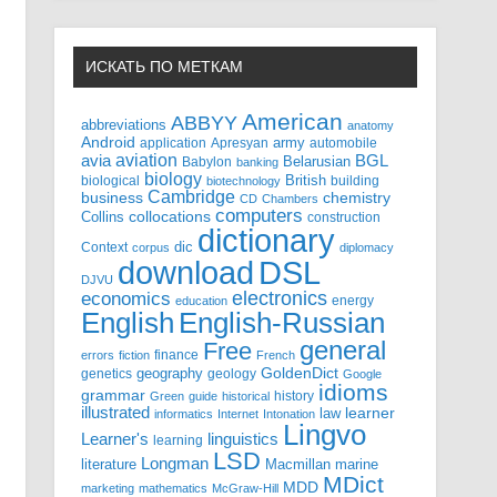
ИСКАТЬ ПО МЕТКАМ
American
ABBYY
abbreviations
anatomy
Android
army
application
Apresyan
automobile
aviation
BGL
avia
Babylon
Belarusian
banking
biology
biological
British
building
biotechnology
Cambridge
business
chemistry
CD
Chambers
computers
Collins
collocations
construction
dictionary
Context
dic
corpus
diplomacy
DSL
download
DJVU
electronics
economics
energy
education
English-Russian
English
general
Free
finance
errors
fiction
French
GoldenDict
geography
genetics
geology
Google
idioms
grammar
history
Green
guide
historical
illustrated
law
learner
informatics
Internet
Intonation
Lingvo
Learner's
linguistics
learning
LSD
Longman
literature
Macmillan
marine
MDict
MDD
marketing
mathematics
McGraw-Hill