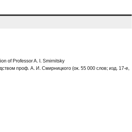
on of Professor A. I. Smirnitsky
твом проф. А. И. Смирницкого (ок. 55 000 слов; изд. 17-е,