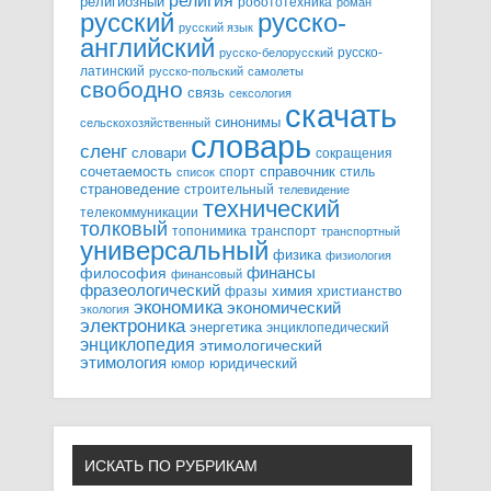
религия
религиозный
робототехника
роман
русский
русско-
русский язык
английский
русско-
русско-белорусский
латинский
русско-польский
самолеты
свободно
связь
сексология
скачать
синонимы
сельскохозяйственный
словарь
сленг
словари
сокращения
справочник
сочетаемость
спорт
стиль
список
страноведение
строительный
телевидение
технический
телекоммуникации
толковый
топонимика
транспорт
транспортный
универсальный
физика
физиология
финансы
философия
финансовый
фразеологический
химия
фразы
христианство
экономика
экономический
экология
электроника
энергетика
энциклопедический
энциклопедия
этимологический
этимология
юридический
юмор
ИСКАТЬ ПО РУБРИКАМ