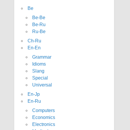
Be
Be-Be
Be-Ru
Ru-Be
Ch-Ru
En-En
Grammar
Idioms
Slang
Special
Universal
En-Jp
En-Ru
Computers
Economics
Electronics