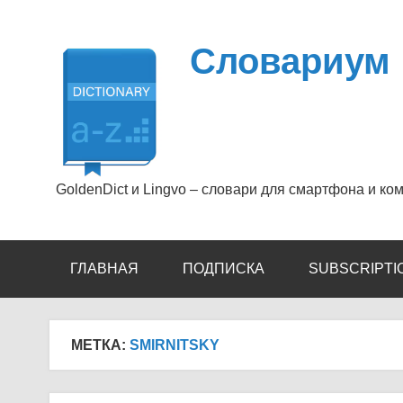
Перейти
к
содержимому
Словариум
GoldenDict и Lingvo – словари для смартфона и ко
ГЛАВНАЯ
ПОДПИСКА
SUBSCRIPTI
МЕТКА:
SMIRNITSKY