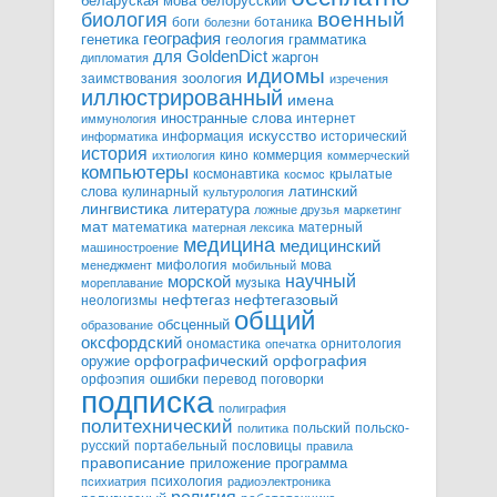
белорусский
беларуская мова
военный
биология
боги
ботаника
болезни
география
генетика
грамматика
геология
для GoldenDict
жаргон
дипломатия
идиомы
зоология
заимствования
изречения
иллюстрированный
имена
иностранные слова
интернет
иммунология
информация
искусство
исторический
информатика
история
кино
коммерция
ихтиология
коммерческий
компьютеры
космонавтика
крылатые
космос
слова
кулинарный
латинский
культурология
лингвистика
литература
ложные друзья
маркетинг
мат
математика
матерный
матерная лексика
медицина
медицинский
машиностроение
мифология
мова
менеджмент
мобильный
научный
морской
музыка
мореплавание
нефтегазовый
нефтегаз
неологизмы
общий
обсценный
образование
оксфордский
ономастика
орнитология
опечатка
орфографический
оружие
орфография
орфоэпия
ошибки
перевод
поговорки
подписка
полиграфия
политехнический
польский
польско-
политика
русский
портабельный
пословицы
правила
правописание
приложение
программа
психология
психиатрия
радиоэлектроника