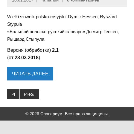
10.02.2017
ramanuki
8 комментариев
Wielki słownik polsko-rosyjski. Dymitr Hessen, Ryszard
Stypuła
«Большой польско-русский словарь» Дымитр Гессен,
Рышард Стыпула
Версия (обработки)
2.1
(от
23.03.2018
)
ЧИТАТЬ ДАЛЕЕ
Pl
Pl-Ru
© 2026 Словариум. Все права защищены.