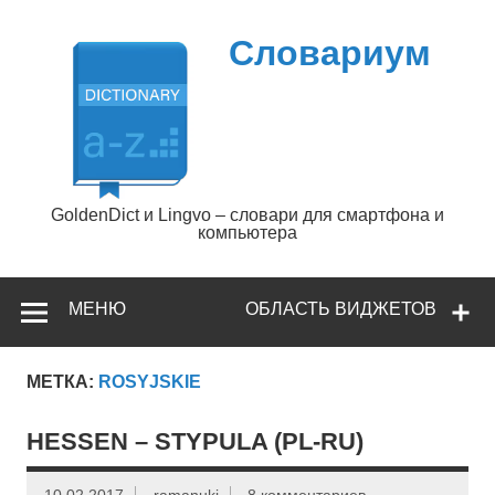
Перейти
к
содержимому
Словариум
GoldenDict и Lingvo – словари для смартфона и
компьютера
МЕНЮ
ОБЛАСТЬ ВИДЖЕТОВ
МЕТКА:
ROSYJSKIE
HESSEN – STYPULA (PL-RU)