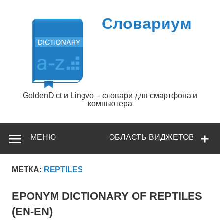
Перейти
к
содержимому
Словариум
GoldenDict и Lingvo – словари для смартфона и
компьютера
МЕНЮ
ОБЛАСТЬ ВИДЖЕТОВ
МЕТКА:
REPTILES
EPONYM DICTIONARY OF REPTILES
(EN-EN)