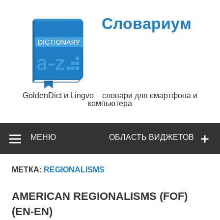
Перейти
к
содержимому
Словариум
GoldenDict и Lingvo – словари для смартфона и
компьютера
МЕНЮ
ОБЛАСТЬ ВИДЖЕТОВ
МЕТКА:
REGIONALISMS
AMERICAN REGIONALISMS (FOF)
(EN-EN)